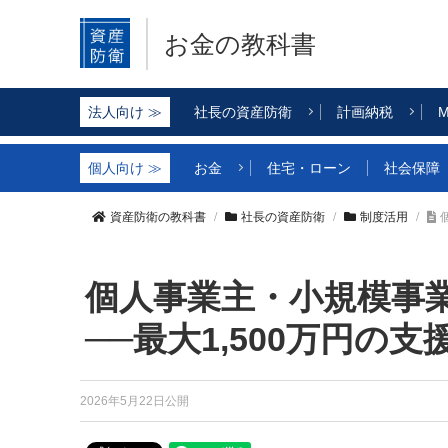
お金の教科書
社長の資産防衛
計画納税
M
お金
住宅・ローン
社会保障
資産防衛の教科書
社長の資産防衛
制度活用
個人事業主・小規模事
──最大1,500万円の
2026年5月22日公開