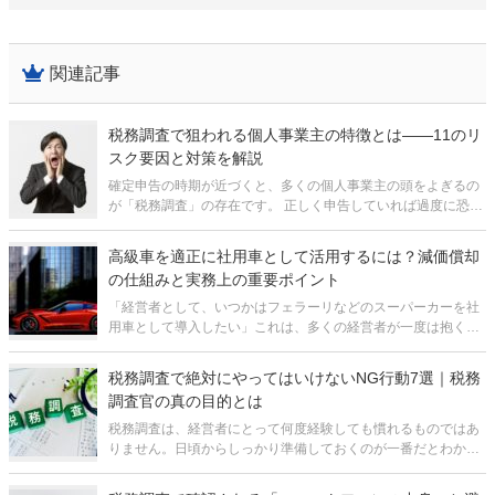
関連記事
税務調査で狙われる個人事業主の特徴とは――11のリ
スク要因と対策を解説
確定申告の時期が近づくと、多くの個人事業主の頭をよぎるの
が「税務調査」の存在です。 正しく申告していれば過度に恐れ
る必要はありませんが、確定申告は記入項目が多く、意図せず
ミスが生じることもあります。では、どこに注意すれば税務調
高級車を適正に社用車として活用するには？減価償却
査で指摘されるリスクを下
の仕組みと実務上の重要ポイント
「経営者として、いつかはフェラーリなどのスーパーカーを社
用車として導入したい」これは、多くの経営者が一度は抱く大
きな夢ではないでしょうか。ビジネスを成功させた証として、
また最高級のプロダクトに触れる経験として、高級車を手にす
税務調査で絶対にやってはいけないNG行動7選｜税務
ることには大きな意義があります。
調査官の真の目的とは
税務調査は、経営者にとって何度経験しても慣れるものではあ
りません。日頃からしっかり準備しておくのが一番だとわかっ
ていても、いざ税務署から連絡が来るとバタバタしてしまう方
が多いのではないでしょうか。 そのバタバタの中で対応を一歩