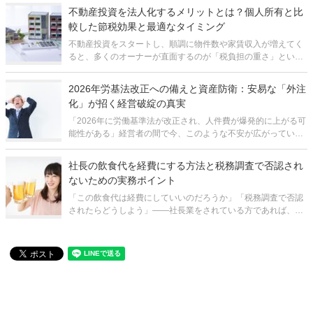
うに処理しているでしょう。 しかし、税務調査において交際費
不動産投資を法人化するメリットとは？個人所有と比
が否認された場合、単に法
較した節税効果と最適なタイミング
不動産投資をスタートし、順調に物件数や家賃収入が増えてく
ると、多くのオーナーが直面するのが「税負担の重さ」という
現実的な壁です。個人で不動産を所有している場合、所得が増
えれば増えるほど税率が段階的に上がる累進課税制度が適用さ
2026年労基法改正への備えと資産防衛：安易な「外注
れるため、せっかく生み出したキャ
化」が招く経営破綻の真実
「2026年に労働基準法が改正され、人件費が爆発的に上がる可
能性がある」経営者の間で今、このような不安が広がっていま
す。実際、政府内で検討されている改正案は、中小企業の経営
基盤を根底から揺るがしかねない極めてインパクトの大きい内
社長の飲食代を経費にする方法と税務調査で否認され
容です。 特に人手不足
ないための実務ポイント
「この飲食代は経費にしていいのだろうか」「税務調査で否認
されたらどうしよう」――社長業をされている方であれば、一
度はこうした疑問や不安を抱いたことがあるのではないでしょ
うか。取引先との会食、社員とのランチミーティング、出張先
での一人カフェなど、ビジネスに関