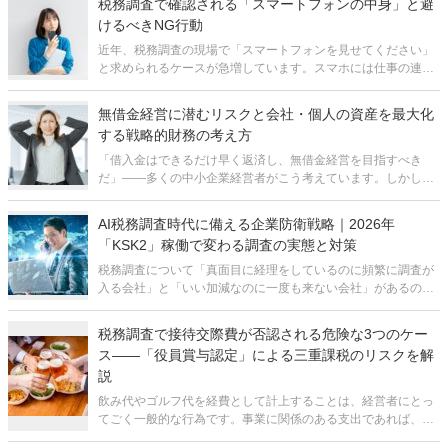
税務調査で確認される「スマートフォンの中身」と避
間違えると、通常の追徴課
けるべきNG行動
近年、税務調査の現場で「スマートフォンを見せてください」
と求められるケースが急増しています。スマホには仕事の連絡
だけでなく、家族とのやり取りや写真など、極めてプライベー
トな情報が詰まっています。そのため、「本当に見せる義務が
無借金経営に潜むリスクと会社・個人の資産を最大化
あるのか」「どこまで見られるのか
する戦略的財務の考え方
「借入金はできるだけ早く返済し、無借金経営を目指すべき
だ」——多くの中小企業経営者がこう考えています。しかし、
無借金経営を志向することが、実は会社と経営者個人の資産形
成において大きな足かせになっているケースは少なくありませ
AI税務調査時代に備える企業防衛戦略｜2026年
ん。利益をしっかり出して税金を納め
「KSK2」稼働で変わる調査の実態と対策
税務調査について「真面目に経理をしているのに頻繁に調査が
入る会社」と「いい加減なのに一度も来ない会社」があるのを
見て、結局は運次第ではないかと感じている経営者の方は少な
くないと思います。確かに従来は、調査官の経験や勘に頼った
税務調査で接待交際費が否認される危険な3つのケー
属人的な選定が行われており、ある
ス――「役員賞与認定」による三重課税のリスクを解
説
飲み代やゴルフ代を経費として計上することは、経営者にとっ
てごく一般的な行為です。事業に関係のある支出であれば、交
際費として認められるのが原則であり、多くの経営者がそのよ