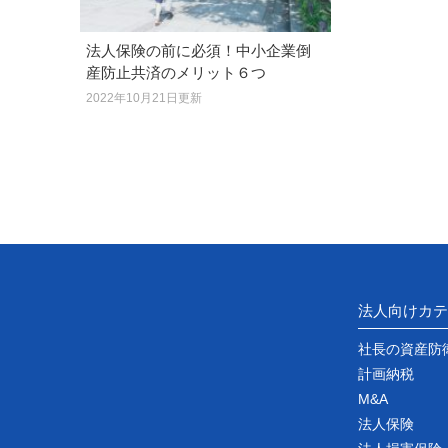
法人保険の前に必須！中小企業倒
産防止共済のメリット６つ
2022年10月21日更新
法人向けカテ
社長の資産防
計画納税
M&A
法人保険