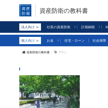
資産防衛の教科書
社長の資産防衛
計画納税
M
お金
住宅・ローン
社会保障
資産防衛の教科書
プラン