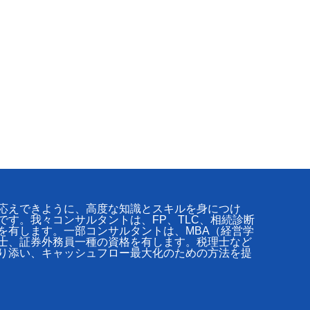
応えできように、高度な知識とスキルを身につけ
です。我々コンサルタントは、FP、TLC、相続診断
を有します。一部コンサルタントは、MBA（経営学
士、証券外務員一種の資格を有します。税理士など
り添い、キャッシュフロー最大化のための方法を提