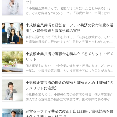
ット
「小規模企業共済って、名前だけは耳にしたことがあるけれ
ど、どんな内容なのだろう…？」「節税に良いって聞くけれ
ど、具体的にどんな効果があるのだろう？」 この記事を検索さ
れた方は、そんな気持ちでいらっしゃるのではないでしょう
小規模企業共済と経営セーフティ共済の貸付制度を活
か？ 小規模企業共済は、
用した資金調達と資産形成の実務
会社経営において「売上を上げる」「経費を削減する」といっ
た議論は日常的に行われますが、意外と見落とされがちなのが
「資金調達手段の確保」です。いざという時に手元資金がなけ
れば、たとえ帳簿上は黒字であっても倒産に追い込まれるケー
小規模企業共済で退職金を積み立てるメリット・デメ
スは珍しくありません。資金調達と
リット
個人事業主の方や、中小企業の経営者・役員の方は、どこかで
一度は「小規模企業共済」という言葉を耳にしたことがあるか
も知れません。 小規模企業共済は平たく言えば、経営者のため
の公の退職金制度のようなものです。そして、実際に多くの経
小規模企業共済の掛金の増額と減額まとめ【減額時の
営者の方が加入されていま
デメリットに注意】
小規模企業共済は、小規模企業の経営者や役員、個人事業主が
加入できる退職金の積み立て制度です。国の機関である中小機
構によって運営されています。 小規模企業共済の掛金は、月
1,000円～月70,000円（500円単位）で自由に選択でき、あとか
経営セーフティ共済の改正と出口戦略：節税効果を最
ら自由に増額
大化する新ルール対応術