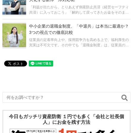
「利益が出たから、とりあえず倒産防止共済（経営セーフティ
共済）に入っておこう」「解約して戻ってきたお金をそのまま
再加入に回せば、ずっと節税し続けられるはずだ」 多くの中小
企業経営者にとって、経営セーフティ共済は最も身近で強力な
中小企業の退職金制度、「中退共」は本当に最適か？
節税手段の一つです。しか
3つの視点での徹底比較
従業員の定着率向上や、採用競争力を高める上で、福利厚生の
充実は不可欠です。その中でも「退職金制度」は、従業員の長
期的な勤続意欲を支える重要な柱となります。多くの中小企業
経営者が、その導入を検討する際に、まず候補として挙げるの
が、国の制度である「中退共（中小
今日もガッチリ資産防衛 １円でも多く「会社と社長個
人」にお金を残す方法