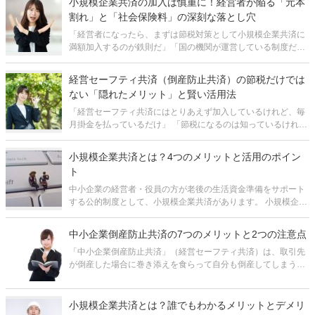
小規模企業共済の加入は慎重に！経営者が陥る「元本
割れ」と「社会保険料」の深刻な落とし穴
「経営者になったら、まずは節税対策として小規模企業共済に
満額加入するのが鉄則だ」「国の機関が運営している制度だか
ら、銀行預金と同じような感覚で積み立てておけば、将来の退
職金として100％戻ってくるはずだ」 経営者や個人事業主の間
経営セーフティ共済（倒産防止共済）の節税だけでは
で、小規模企業共済は「
ない「隠れたメリット」と賢い活用法
「経営セーフティ共済にはとりあえず加入しているけれど、毎
月掛金を払っているだけ」 「節税になるのは知っているけれ
ど、それ以外のメリットはあるの？」 中小企業の経営者であれ
ば、経営セーフティ共済（中小企業倒産防止共済）の名前を聞
小規模企業共済とは？4つのメリットと活用のポイン
いたことがある、あ
ト
中小企業の経営者・役員の方が老後の生活資金準備をサポート
する公的制度として、小規模企業共済があります。 小規模企業
共済の大きなメリットは、主に、所得税・住民税の節税の効果
と、ある程度の期間加入していればお金が増えるという積立の
中小企業倒産防止共済の7つのメリットと2つの注意点
効果です。 ただし
「中小企業倒産防止共済」（経営セーフティ共済）は、取引先
が倒産した場合に巻き添えを食らって自分も倒産してしまうこ
と（連鎖倒産）を防ぐためのものです。 掛金の全額が損金にな
りますので、いわゆる「節税」の効果があり、決算対策として
も有効です。その他にも、
小規模企業共済とは？誰でもわかるメリットとデメリ