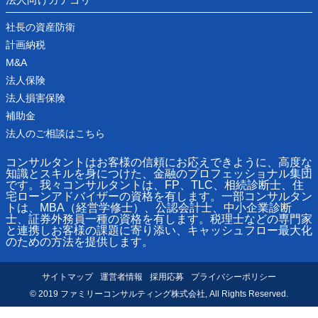
社長の資産防衛
計画納税
M&A
法人保険
法人損害保険
補助金
法人のご相談はこちら
コンサルタントはお客様の信頼にお応えできように、高度な
知識とスキルを身につけた、金融のプロフェッショナル集団
です。我々コンサルタントは、FP、TLC、相続診断士、住
宅ローンアドバイザーの資格を有します。一部コンサルタン
トは、MBA（経営学修士）、公認会計士、中小企業診断
士、証券外務員一種の資格を有します。税理士などの専門家
と連携しお客様の課題に寄り添い、キャッシュフロー最大化
のための方法を提供します。
サイトマップ
運営者情報
採用応募
プライバシーポリシー
© 2019 ファミリーコンサルティング株式会社, All Rights Reserved.