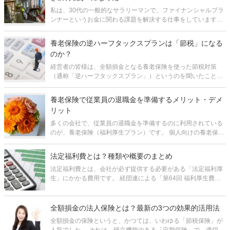
私は、30代の一般的なサラリーマンで、ファイナンシャルプラ
ンナーというお金に関わる課題を解決する仕事をしています。
給料は一般的なサラリーマン程度いただいています。 しかし、
一つだけ違うところがあるとすれば、2015年度・2016年度の
養老保険の逆ハーフタックスプランは「節税」になる
所得税と住民税が
のか？
経営者の皆様は、全額損金となる養老保険を使った節税対策
（通称「逆ハーフタックスプラン」）というのを聞いたことが
あると思います。 これは「逆養老」とも呼ばれるもので、保険
料の全額を損金とできる上、解約返戻金または満期保険金を退
養老保険で従業員の退職金を準備するメリット・デメ
職金に活用できると言われる
リット
多くの会社で、従業員の退職金を準備するのに利用されている
のが、養老保険（福利厚生プラン）です。 個人向けの養老保険
があまりメジャーでないのに比べ、法人向けの養老保険はわり
とよく活用されています。それは、保険料の1/2を損金に算入で
法定福利費とは？種類や概要のまとめ
きるという形で税制上
法定福利費とは、会社が必ず提供する必要がある「法定福利厚
生」にかかる費用です。 経団連による「第64回 福利厚生費調
査結果報告（2020年度）」によれば、従業員1人あたりにかか
る法定福利費の平均は月額84,884円とのことで、決して少ない
負担とは言え
全額損金の法人保険とは？最新の3つの効果的活用法
全額損金の保険というと、かつては、いわゆる「節税保険」が