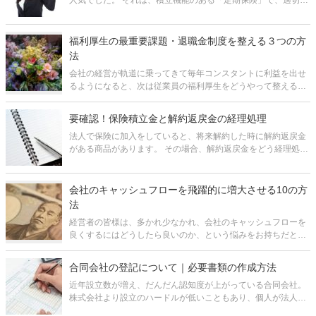
人気でした。 それは、積立機能のある「定期保険」で、適切な
タイミングで途中解約すると保険料総額の80～90%が戻ってく
るというものでした。 しかし、2019年10月に国税庁の通達が
変更され
福利厚生の最重要課題・退職金制度を整える３つの方
法
会社の経営が軌道に乗ってきて毎年コンスタントに利益を出せ
るようになると、次は従業員の福利厚生をどうやって整えるか
ということが課題になってきます。中でも、特に退職金の制度
は、従業員の老後の生活資金をある程度会社が保障し、老後の
要確認！保険積立金と解約返戻金の経理処理
心配をすることなく安心して働いて
法人で保険に加入をしていると、将来解約した時に解約返戻金
がある商品があります。 その場合、解約返戻金をどう経理処理
をしていいのかわからないのではないでしょうか。 保険積立金
がある場合、将来「解約返戻金」、「満期保険金」、「死亡保
険金」という形で
会社のキャッシュフローを飛躍的に増大させる10の方
法
経営者の皆様は、多かれ少なかれ、会社のキャッシュフローを
良くするにはどうしたら良いのか、という悩みをお持ちだと思
います。 しかし、「キャッシュフロー」という概念自体が漠然
としているし、会計や税務といった難しい話がからんできそう
合同会社の登記について｜必要書類の作成方法
なので、どこから手を付け
近年設立数が増え、だんだん認知度が上がっている合同会社。
株式会社より設立のハードルが低いこともあり、個人が法人成
りを考える際、候補に上がることが多くなってきています。 し