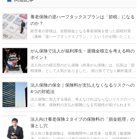
養老保険の逆ハーフタックスプランは「節税」になる
のか？
経営者の皆様は、全額損金となる養老保険を使った節税対策
（通称「逆ハーフタックスプラン」）というのを聞いたことが
あると思います。 これは「逆養老」とも呼ばれるもので、保険
料の全額を損金とできる上、解約返戻金または満期保険金を退
がん保険で法人が福利厚生・退職金積立を考える時の
職金に活用できると言われる
ポイント
法人向けの積立型のがん保険（終身がん保険）は、以前は「節
税保険」として人気がありました。 掛け捨てでなく解約返戻金
があり、保険料の「1/2損金」扱いが認められていたため、経営
者や従業員の退職金の資金の積立の方法として活用されていま
法人保険の保全｜保険料が支払えなくなるリスクへの
した。 しかし
4つの対処法
法人保険に加入する場合、考えなければならないリスクの一つ
に、将来、保険料の支払が困難になる可能性が挙げられます。
もちろん、無理なく払い続けられる額で組むのが前提です。し
かし、会社の経営は必ずしも予測通りに行くとは限りません。
法人向け養老保険２タイプの保険料の「損金処理」の
たとえば、コロナ
落とし穴
法人向け養老保険は、保険期間中に経営者・従業員（被保険