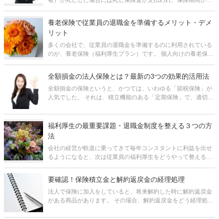
者）が死亡した場合には死亡保険金が支払われ、保険期間が満
了した際には満期保険金が支払われます。そのため、被保険者
の身に万が一のことがあった場合の会社の事業保障の目的や、
養老保険で従業員の退職金を準備するメリット・デメ
被保険者の遺族の生活保障や被保険者
リット
多くの会社で、従業員の退職金を準備するのに利用されている
のが、養老保険（福利厚生プラン）です。 個人向けの養老保険
があまりメジャーでないのに比べ、法人向けの養老保険はわり
とよく活用されています。それは、保険料の1/2を損金に算入で
全額損金の法人保険とは？最新の3つの効果的活用法
きるという形で税制上
全額損金の保険というと、かつては、いわゆる「節税保険」が
人気でした。 それは、積立機能のある「定期保険」で、適切な
タイミングで途中解約すると保険料総額の80～90%が戻ってく
るというものでした。 しかし、2019年10月に国税庁の通達が
変更され
福利厚生の最重要課題・退職金制度を整える３つの方
法
会社の経営が軌道に乗ってきて毎年コンスタントに利益を出せ
るようになると、次は従業員の福利厚生をどうやって整えるか
ということが課題になってきます。中でも、特に退職金の制度
は、従業員の老後の生活資金をある程度会社が保障し、老後の
要確認！保険積立金と解約返戻金の経理処理
心配をすることなく安心して働いて
法人で保険に加入をしていると、将来解約した時に解約返戻金
がある商品があります。 その場合、解約返戻金をどう経理処理
をしていいのかわからないのではないでしょうか。 保険積立金
がある場合、将来「解約返戻金」、「満期保険金」、「死亡保