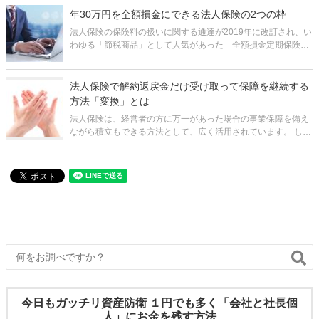
険金」という形で
年30万円を全額損金にできる法人保険の2つの枠
法人保険の保険料の扱いに関する通達が2019年に改訂され、い
わゆる「節税商品」として人気があった「全額損金定期保険」
は姿を消しました。 高額な保険料が全額損金になり、解約返戻
金が最高で80～90%にもなる保険はもう存在しません。 しか
し、現在も
法人保険で解約返戻金だけ受け取って保障を継続する
方法「変換」とは
法人保険は、経営者の方に万一があった場合の事業保障を備え
ながら積立もできる方法として、広く活用されています。 しか
し、ネックなのは、解約してお金を受け取ると、保障がなくな
ってしまうことです。 「お金は受け取りたいが、保障がなくな
るのは困る」とい
今日もガッチリ資産防衛 １円でも多く「会社と社長個
人」にお金を残す方法