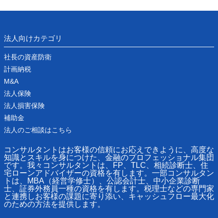
法人向けカテゴリ
社長の資産防衛
計画納税
M&A
法人保険
法人損害保険
補助金
法人のご相談はこちら
コンサルタントはお客様の信頼にお応えできように、高度な
知識とスキルを身につけた、金融のプロフェッショナル集団
です。我々コンサルタントは、FP、TLC、相続診断士、住
宅ローンアドバイザーの資格を有します。一部コンサルタン
トは、MBA（経営学修士）、公認会計士、中小企業診断
士、証券外務員一種の資格を有します。税理士などの専門家
と連携しお客様の課題に寄り添い、キャッシュフロー最大化
のための方法を提供します。