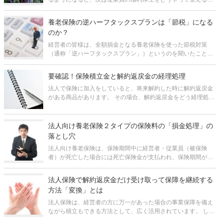
ということが課題になってきます。中でも、特に退職金の制度
は、従業員の老後の生活資金をある程度会社が保障し、老後の
養老保険の逆ハーフタックスプランは「節税」になる
心配をすることなく安心して働いて
のか？
経営者の皆様は、全額損金となる養老保険を使った節税対策
（通称「逆ハーフタックスプラン」）というのを聞いたことが
あると思います。 これは「逆養老」とも呼ばれるもので、保険
料の全額を損金とできる上、解約返戻金または満期保険金を退
要確認！保険積立金と解約返戻金の経理処理
職金に活用できると言われる
法人で保険に加入をしていると、将来解約した時に解約返戻金
がある商品があります。 その場合、解約返戻金をどう経理処理
をしていいのかわからないのではないでしょうか。 保険積立金
がある場合、将来「解約返戻金」、「満期保険金」、「死亡保
険金」という形で
法人向け養老保険２タイプの保険料の「損金処理」の
落とし穴
法人向け養老保険は、保険期間中に経営者・従業員（被保険
者）が死亡した場合には死亡保険金が支払われ、保険期間が満
了した際には満期保険金が支払われます。そのため、被保険者
の身に万が一のことがあった場合の会社の事業保障の目的や、
法人保険で解約返戻金だけ受け取って保障を継続する
被保険者の遺族の生活保障や被保険者
方法「変換」とは
法人保険は、経営者の方に万一があった場合の事業保障を備え
ながら積立もできる方法として、広く活用されています。 しか