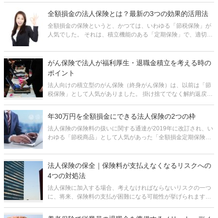
し、ネックなのは、解約してお金を受け取ると、保障がなくな
ってしまうことです。 「お金は受け取りたいが、保障がなくな
全額損金の法人保険とは？最新の3つの効果的活用法
るのは困る」とい
全額損金の保険というと、かつては、いわゆる「節税保険」が
人気でした。 それは、積立機能のある「定期保険」で、適切な
タイミングで途中解約すると保険料総額の80～90%が戻ってく
るというものでした。 しかし、2019年10月に国税庁の通達が
変更され
がん保険で法人が福利厚生・退職金積立を考える時の
ポイント
法人向けの積立型のがん保険（終身がん保険）は、以前は「節
税保険」として人気がありました。 掛け捨てでなく解約返戻金
があり、保険料の「1/2損金」扱いが認められていたため、経営
者や従業員の退職金の資金の積立の方法として活用されていま
年30万円を全額損金にできる法人保険の2つの枠
した。 しかし
法人保険の保険料の扱いに関する通達が2019年に改訂され、い
わゆる「節税商品」として人気があった「全額損金定期保険」
は姿を消しました。 高額な保険料が全額損金になり、解約返戻
金が最高で80～90%にもなる保険はもう存在しません。 しか
し、現在も
法人保険の保全｜保険料が支払えなくなるリスクへの
4つの対処法
法人保険に加入する場合、考えなければならないリスクの一つ
に、将来、保険料の支払が困難になる可能性が挙げられます。
もちろん、無理なく払い続けられる額で組むのが前提です。し
かし、会社の経営は必ずしも予測通りに行くとは限りません。