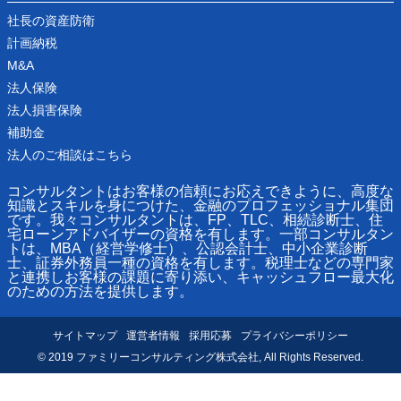
社長の資産防衛
計画納税
M&A
法人保険
法人損害保険
補助金
法人のご相談はこちら
コンサルタントはお客様の信頼にお応えできように、高度な
知識とスキルを身につけた、金融のプロフェッショナル集団
です。我々コンサルタントは、FP、TLC、相続診断士、住
宅ローンアドバイザーの資格を有します。一部コンサルタン
トは、MBA（経営学修士）、公認会計士、中小企業診断
士、証券外務員一種の資格を有します。税理士などの専門家
と連携しお客様の課題に寄り添い、キャッシュフロー最大化
のための方法を提供します。
サイトマップ
運営者情報
採用応募
プライバシーポリシー
© 2019 ファミリーコンサルティング株式会社, All Rights Reserved.