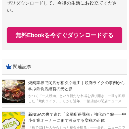
ぜひダウンロードして、今後の生活にお役立てくださ
い。
無料Ebookを今すぐダウンロードする
関連記事
焼肉業界で閉店が相次ぐ理由｜焼肉ライクの事例から
学ぶ飲食店経営の光と影
かつて「一人焼肉」という新たな市場を切り開き、一世を風靡
した「焼肉ライク」。しかし近年、一部店舗の閉店ニュースが
相次いでいます。焼肉業界全体も倒産件数が過去最多となるな
ど、厳しい冬の時代を迎えています。一体、外食産業の中でも
新NISAの裏で進む「金融所得課税」強化の全貌——中
人気の高い焼肉業界で、何が起きて
小企業オーナーにまで波及する増税の正体
「株で儲けた人からもっと税金を取る」——最近、ニュースで