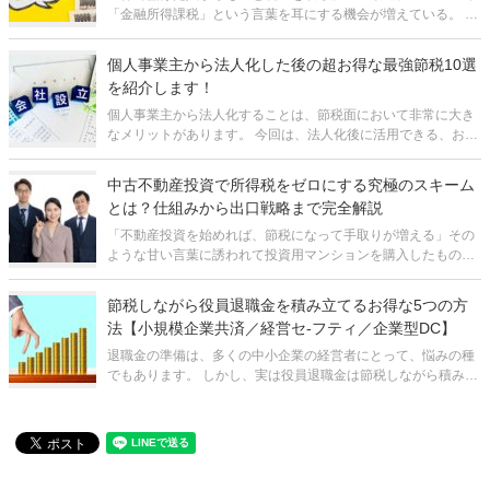
「金融所得課税」という言葉を耳にする機会が増えている。 資
産運用への関心が高まるなか、多くの方は「まだ先の話だろ
う」と感じているかもしれない。 しかし実は、超富裕層を対象
個人事業主から法人化した後の超お得な最強節税10選
にした金融所得への
を紹介します！
個人事業主から法人化することは、節税面において非常に大き
なメリットがあります。 今回は、法人化後に活用できる、お得
な節税策を10個紹介していきます。 １.法人化のメリット 法人
化するメリットは、後ほど紹介する節税策以外にも、大きく分
中古不動産投資で所得税をゼロにする究極のスキーム
けて2
とは？仕組みから出口戦略まで完全解説
「不動産投資を始めれば、節税になって手取りが増える」その
ような甘い言葉に誘われて投資用マンションを購入したもの
の、数年後に想定外の税金請求が来て資金繰りが悪化し、最悪
の場合は破綻してしまう――。不動産投資の世界では、このよ
節税しながら役員退職金を積み立てるお得な5つの方
うな失敗事例が後を絶ちません。
法【小規模企業共済／経営セ‐フティ／企業型DC】
退職金の準備は、多くの中小企業の経営者にとって、悩みの種
でもあります。 しかし、実は役員退職金は節税しながら積み立
てられることをご存じでしょうか？ 本記事では、そんな疑問に
答えるため、役員退職金の基本情報から、節税をしながら積み
立てる方法、数千