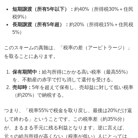
短期譲渡（所有5年以下）：
約40%（所得税30%＋住民
税9%）
長期譲渡（所有5年超）：
約20%（所得税15%＋住民税
5%）
このスキームの真髄は、「税率の差（アービトラージ）」
を取ることにあります。
保有期間中：
給与所得にかかる高い税率（最高55%）
を、不動産の赤字で打ち消して還付を受ける。
売却時：
5年を超えて保有し、売却益に対して低い税率
（約20%）で納税する。
つまり、「税率55%で税金を取り戻し、最後は20%だけ返
して終わる」ということです。この税率差（約35%分）
が、まるまる手元に残る利益となります。逆に言えば、
元々の給与所得が高くない（税率が低い）人にとっては、