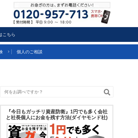
はこちら
険
個人のご相談
『今日もガッチリ資産防衛』1円でも多く会社
と社長個人にお金を残す方法(ダイヤモンド社)