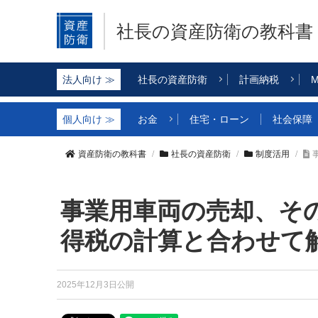
社長の資産防衛
の教科書
社長の資産防衛
計画納税
M
お金
住宅・ローン
社会保障
資産防衛の教科書
社長の資産防衛
制度活用
事業用車両の売却、そ
得税の計算と合わせて
2025年12月3日公開