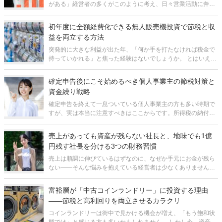
がある」経営者の多くがこのように考え、日々営業活動に奔走
しています。しかし、実はこの「売上至上主義」の考え方に
は、会社を危機に陥れる重大な落とし穴が潜んでいます。 売上
初年度に全額経費化できる無人販売機投資で節税と収
規模の拡大を最優先するあ
益を両立する方法
突発的に大きな利益が出た年、「何か手を打たなければ税金で
持っていかれる」と焦った経験はないでしょうか。 とはいえ本
業が忙しい中で、手間のかかる新事業を立ち上げる余裕はな
い。そんな経営者にとって、購入後は基本的に"置くだけ"で運
確定申告後にこそ始めるべき個人事業主の節税対策と
用でき、なおかつ初年度に
資金繰り戦略
確定申告を終えて一息ついている個人事業主の方も多い時期で
すが、実は本当に注意すべきはここからです。所得税の納付が
済んでも、住民税や事業税、予定納税といった大きな支払いが
控えており、何の準備もないまま夏や秋を迎えると、資金繰り
売上があっても資産が残らない社長と、地味でも1億
が一気に苦しくなるケースが少なく
円残す社長を分ける3つの財務習慣
売上は順調に伸びているはずなのに、なぜか手元にお金が残ら
ない——そんな悩みを抱えている経営者は少なくありません。
一方で、派手さはなくとも着実に資産を積み上げ、会社にも個
人にもしっかりとお金を残している社長も存在します。両者を
富裕層が「中古コインランドリー」に投資する理由
分ける違いは、カリスマ性や営業力
――節税と高利回りを両立させるカラクリ
コインランドリーは街中で見かける機会が増え、「もう飽和状
態では」と感じる方も多いかもしれません。 しかし今、資産防