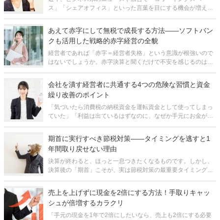
ス」「シェアオフィス」といった言葉を目にする機会が増えま
した。コロナ禍以降の働き方の変化を受け、こうした空間レン
タル型のビジネスは急速に市場を拡大しており、投資対象とし
あえて赤字にして無税で成長する方法――ソフトバン
ても大きな注目を集めています。とは
クも活用した戦略的赤字経営の全貌
経営者であれば「赤字＝経営者失格」という意識が根強いので
はないでしょうか。赤字決算と聞くだけで不安を感じるのは自
然な反応です。 しかし、その常識を一度脇に置いてみてくださ
い。実は赤字というのは、使い方によっては極めて効果的な節
会社を潰す経営者に共通する4つの危険な習慣と資金
税の材料になります。
繰り改善のポイント
「気づいたら消費税の納税資金を運転資金として使ってしまっ
ていた」「利益は出ているはずなのに、なぜか手元にお金が残
らない」——こうした状況に心当たりのある経営者の方は少な
くないのではないでしょうか。実は、会社が倒産に追い込まれ
期首に実行すべき節税対策――タイミングを逃すと1
るケースの多くは、こうした小さな
年間取り戻せない理由
決算が終わると、ほっと一息つきたくなるものです。しかし、
決算後の「期首」こそが、実は節税対策の最重要タイミングで
あることをご存じでしょうか。 期首を逃すと、その後1年間ま
ったく使えなくなる節税策が複数存在します。つまり、決算直
売上を上げずに現金を2倍にする方法！手取りキャッ
前の駆け込み対策だけでは
シュが倍増するカラクリ
「手元の現金を1年で2倍にしたいなら、売上も2倍にする必要