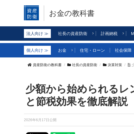
お金の教科書
社長の資産防衛
計画納税
M
お金
住宅・ローン
社会保障
資産防衛の教科書
社長の資産防衛
決算対策
少額から始められるレ
と節税効果を徹底解説
2026年6月17日公開