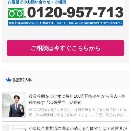
ご相談は今すぐこちらから
関連記事
役員報酬を上げずに毎年100万円を会社から個人へ無
税で移す「出張手当」活用術
会社に利益は出ているのに、役員報酬を上げると所得税・住民
税・社会保険料で大きく削られてしまい、手元に残るお金がな
かなか増えない――。多くの経営者が直面している共通の悩み
です。報酬を月10万円上げても、累進課税と社会保険料の労使
小規模企業共済の掛金が消える可能性とは？経営者が
折半によって、実際の手取り増加