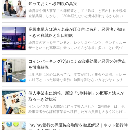
知っておくべき制度の真実
経営者や個人事業主の節税策として「鉄板」と言われる小規模
企業共済。しかし、「20年経たないと元本割れするから怖い」
「結局、出口で税金を取られるなら意味がないのでは」といっ
た理由で加入を見送っている方が少なくありません。さらに、
高級車購入は法人名義が圧倒的に有利。経営者が知る
加入しているにもかかわらず、制
べき節税戦略と出口戦略
経営者の方々を見ていると、レクサスやベンツ、ランドクルー
ザーといった高級車に乗っている方が非常に多いことに気づか
されます。「儲かっているから良い車に乗っている」というイ
メージを持たれがちですが、実はそれだけではありません。成
コインパーキング投資による節税効果と経営の注意点
功している経営者ほど、高級車を「
を徹底解説
土地活用に関心はあっても、本業が忙しく集金や清掃、クレー
ム対応といった煩雑な業務に時間を割けない方は少なくありま
せん。「できるだけ手間をかけずに、安定した収益を得たい」
という方にとって、有力な選択肢のひとつが駐車場経営、とり
個人事業主に朗報、新設「3割特例」の概要と法人が
わけ「一括借り上げ方式」によるコ
取るべき対抗策
インボイス制度の開始に伴って導入された「2割特例」は、免
税事業者から課税事業者へ移行した方の負担を大きく和らげる
仕組みとして機能してきました。しかし、この特例は令和8年9
月30日を含む課税期間で終了することが決まっており、その後
PayPay銀行の保証協会融資を徹底解説｜ネット銀行時
の納税負担増を不安視する声が