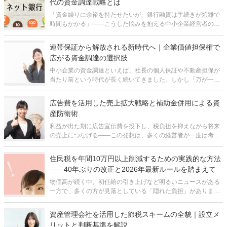
代の資金調達戦略とは
「資金繰りに余裕を持たせたいが、銀行融資は手続きが煩雑で
時間もかかる」――こうした悩みを抱える中小企業経営者の方
は少なくないはずです。実際、これまでの信用保証協会付き融
資は、来店面談・書類の山・長い審査期間がつきものでした。
連帯保証から解放される新時代へ｜企業価値担保権で
そんな中、2025年秋頃
広がる資金調達の選択肢
中小企業の資金調達といえば、社長の個人保証や不動産担保が
当たり前という時代が長く続いてきました。しかし「万が一の
とき家族に迷惑がかかる」と思うと、思い切った投資や事業拡
大に踏み切れない経営者の方も多いのではないでしょうか。 実
広告費を活用した売上拡大戦略と補助金併用による資
は2026年、その前提が
産防衛術
利益が出た期に広告宣伝費を投下し、税負担を抑えながら将来
の売上につなげる――この発想は、多くの経営者が一度は考え
る節税対策のひとつです。しかし、広告宣伝費は税務調査で否
認されやすい論点でもあり、処理を一歩間違えると「経費にな
住民税を年間10万円以上削減するための実践的な方法
らないのにお金だけが出ていく」と
――40年ぶりの改正と2026年最新ルールを踏まえて
物価高が続く中、初任給の引き上げなど明るいニュースがある
一方で、多くの方が見落としている「隠れた負担」がありま
す。それが住民税です。特に社会人2年目で手取りが突然減る
「2年目の悲劇」は、住民税の仕組みを知らなければ避けよう
資産管理会社を活用した節税スキームの全貌｜設立メ
がありません。住民税は前年の所得に
リットと判断基準を解説