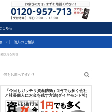
はこちら
険
個人のご相談
設備投資を実現
『今日もガッチリ資産防衛』1円でも多く会社
と社長個人にお金を残す方法(ダイヤモンド社)