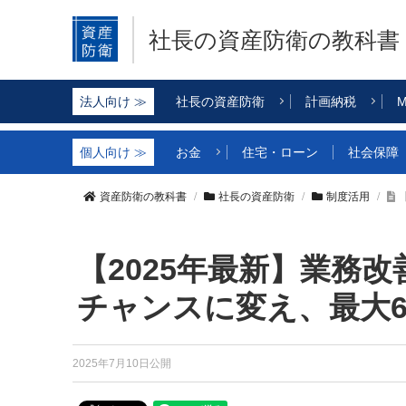
社長の資産防衛
の教科書
社長の資産防衛
計画納税
M
お金
住宅・ローン
社会保障
資産防衛の教科書
社長の資産防衛
制度活用
【2025年最新】業務
チャンスに変え、最大6
2025年7月10日公開