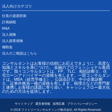
法人向けカテゴリ
社長の資産防衛
計画納税
M&A
法人保険
法人損害保険
補助金
法人のご相談はこちら
コンサルタントはお客様の信頼にお応えできように、高度な
知識とスキルを身につけた、金融のプロフェッショナル集団
です。我々コンサルタントは、FP、TLC、相続診断士、住
宅ローンアドバイザーの資格を有します。一部コンサルタン
トは、MBA（経営学修士）、公認会計士、中小企業診断
士、証券外務員一種の資格を有します。税理士などの専門家
と連携しお客様の課題に寄り添い、キャッシュフロー最大化
のための方法を提供します。
サイトマップ
運営者情報
採用応募
プライバシーポリシー
© 2019 ファミリーコンサルティング株式会社, All Rights Reserved.