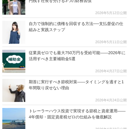
円残す社長を分ける3つの財務習慣
2026年5月12日公開
自力で強制的に債権を回収する方法──支払督促の仕
組みと実践ステップ
2026年5月11日公開
従業員ゼロでも最大750万円を受給可能――2026年に
活用すべき主要補助金5選
2026年4月27日公開
期首に実行すべき節税対策――タイミングを逃すと1
年間取り戻せない理由
2026年4月24日公開
トレーラーハウス投資で実現する節税と資産運用——
4年償却・固定資産税ゼロの仕組みを徹底解説