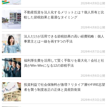
2026年4月9日公開
不動産投資を法人化するメリットとは？個人所有と比
較した節税効果と最適なタイミング
2026年4月8日公開
法人だけが活用できる節税効果の高い経費戦略：個人
事業主とは一線を画す9つの手法
2026年4月7日公開
福利厚生費を活用して賢く手取りを最大化！会社と社
員がWin-Winになる12の節税手法
2026年4月6日公開
投資利益で社会保険料が激増？リタイア層やFIRE志望
者を襲う制度改正の正体と資産防衛策
2026年4月3日公開