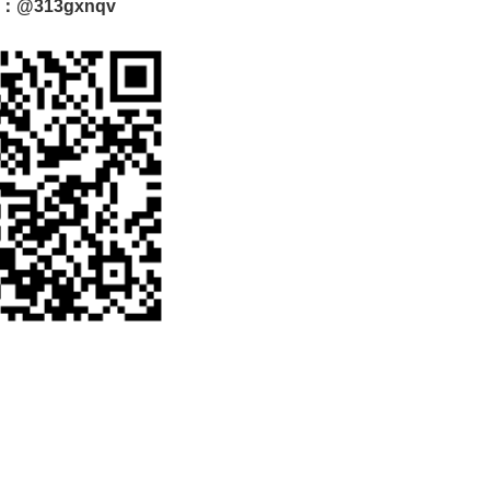
D：@313gxnqv