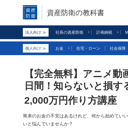
資産防衛の教科書
社長の資産防衛
計画納税
M
お金
住宅・ローン
社会保障
【完全無料】アニメ動画
日間！知らないと損す
2,000万円作り方講座
将来のお金の不安はあるけれど、何から始めていい
いと悩んでいませんか？