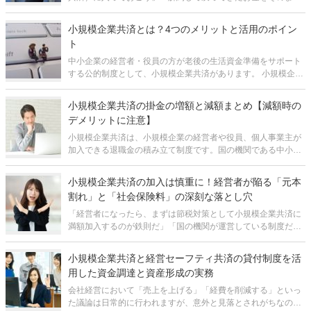
再加入に回せば、ずっと節税し続けられるはずだ」 多くの中小
企業経営者にとって、経営セーフティ共済は最も身近で強力な
小規模企業共済とは？4つのメリットと活用のポイン
節税手段の一つです。しか
ト
中小企業の経営者・役員の方が老後の生活資金準備をサポート
する公的制度として、小規模企業共済があります。 小規模企業
共済の大きなメリットは、主に、所得税・住民税の節税の効果
と、ある程度の期間加入していればお金が増えるという積立の
小規模企業共済の掛金の増額と減額まとめ【減額時の
効果です。 ただし
デメリットに注意】
小規模企業共済は、小規模企業の経営者や役員、個人事業主が
加入できる退職金の積み立て制度です。国の機関である中小機
構によって運営されています。 小規模企業共済の掛金は、月
1,000円～月70,000円（500円単位）で自由に選択でき、あとか
小規模企業共済の加入は慎重に！経営者が陥る「元本
ら自由に増額
割れ」と「社会保険料」の深刻な落とし穴
「経営者になったら、まずは節税対策として小規模企業共済に
満額加入するのが鉄則だ」「国の機関が運営している制度だか
ら、銀行預金と同じような感覚で積み立てておけば、将来の退
職金として100％戻ってくるはずだ」 経営者や個人事業主の間
小規模企業共済と経営セーフティ共済の貸付制度を活
で、小規模企業共済は「
用した資金調達と資産形成の実務
会社経営において「売上を上げる」「経費を削減する」といっ
た議論は日常的に行われますが、意外と見落とされがちなのが