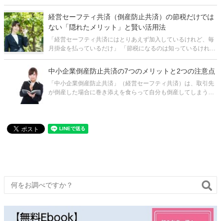
「資金調達手段の確保」です。いざという時に手元資金がなけ
れば、たとえ帳簿上は黒字であっても倒産に追い込まれるケー
経営セーフティ共済（倒産防止共済）の節税だけでは
スは珍しくありません。資金調達と
ない「隠れたメリット」と賢い活用法
「経営セーフティ共済にはとりあえず加入しているけれど、毎
月掛金を払っているだけ」 「節税になるのは知っているけれ
ど、それ以外のメリットはあるの？」 中小企業の経営者であれ
ば、経営セーフティ共済（中小企業倒産防止共済）の名前を聞
中小企業倒産防止共済の7つのメリットと2つの注意点
いたことがある、あ
「中小企業倒産防止共済」（経営セーフティ共済）は、取引先
が倒産した場合に巻き添えを食らって自分も倒産してしまうこ
と（連鎖倒産）を防ぐためのものです。 掛金の全額が損金にな
りますので、いわゆる「節税」の効果があり、決算対策として
も有効です。その他にも、