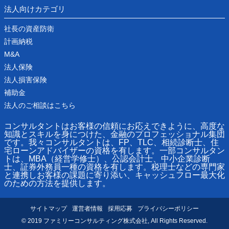
法人向けカテゴリ
社長の資産防衛
計画納税
M&A
法人保険
法人損害保険
補助金
法人のご相談はこちら
コンサルタントはお客様の信頼にお応えできように、高度な
知識とスキルを身につけた、金融のプロフェッショナル集団
です。我々コンサルタントは、FP、TLC、相続診断士、住
宅ローンアドバイザーの資格を有します。一部コンサルタン
トは、MBA（経営学修士）、公認会計士、中小企業診断
士、証券外務員一種の資格を有します。税理士などの専門家
と連携しお客様の課題に寄り添い、キャッシュフロー最大化
のための方法を提供します。
サイトマップ
運営者情報
採用応募
プライバシーポリシー
© 2019 ファミリーコンサルティング株式会社, All Rights Reserved.