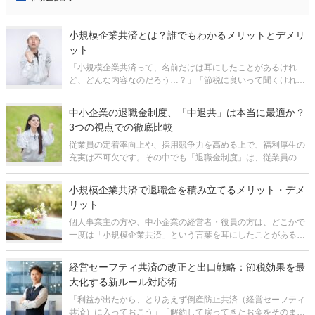
小規模企業共済とは？誰でもわかるメリットとデメリ
ット
「小規模企業共済って、名前だけは耳にしたことがあるけれ
ど、どんな内容なのだろう…？」「節税に良いって聞くけれ
ど、具体的にどんな効果があるのだろう？」 この記事を検索さ
れた方は、そんな気持ちでいらっしゃるのではないでしょう
中小企業の退職金制度、「中退共」は本当に最適か？
か？ 小規模企業共済は、
3つの視点での徹底比較
従業員の定着率向上や、採用競争力を高める上で、福利厚生の
充実は不可欠です。その中でも「退職金制度」は、従業員の長
期的な勤続意欲を支える重要な柱となります。多くの中小企業
経営者が、その導入を検討する際に、まず候補として挙げるの
小規模企業共済で退職金を積み立てるメリット・デメ
が、国の制度である「中退共（中小
リット
個人事業主の方や、中小企業の経営者・役員の方は、どこかで
一度は「小規模企業共済」という言葉を耳にしたことがあるか
も知れません。 小規模企業共済は平たく言えば、経営者のため
の公の退職金制度のようなものです。そして、実際に多くの経
経営セーフティ共済の改正と出口戦略：節税効果を最
営者の方が加入されていま
大化する新ルール対応術
「利益が出たから、とりあえず倒産防止共済（経営セーフティ
共済）に入っておこう」「解約して戻ってきたお金をそのまま