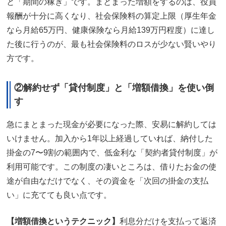
と「期間の稼ぎ」です。まとまった増額をするのは、役員
報酬が十分に高くなり、社会保険料の算定上限（厚生年金
なら月給65万円、健康保険なら月給139万円程度）に達し
た後に行うのが、最も社会保険料のロスが少ない賢いやり
方です。
②解約せず「貸付制度」と「増額借換」を使い倒
す
急にまとまった現金が必要になった際、安易に解約しては
いけません。加入から1年以上経過していれば、納付した
掛金の7〜9割の範囲内で、低金利な「契約者貸付制度」が
利用可能です。この制度の凄いところは、借りたお金の使
途が自由なだけでなく、その資金を「次回の掛金の支払
い」に充てても良い点です。
【増額借換というテクニック】
利息分だけを支払って返済