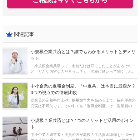
関連記事
小規模企業共済とは？誰でもわかるメリットとデメリ
ット
「小規模企業共済って、名前だけは耳にしたことがあるけれ
ど、どんな内容なのだろう…？」「節税に良いって聞くけれ
ど、具体的にどんな効果があるのだろう？」 この記事を検索さ
れた方は、そんな気持ちでいらっしゃるのではないでしょう
中小企業の退職金制度、「中退共」は本当に最適か？
か？ 小規模企業共済は、
3つの視点での徹底比較
従業員の定着率向上や、採用競争力を高める上で、福利厚生の
充実は不可欠です。その中でも「退職金制度」は、従業員の長
期的な勤続意欲を支える重要な柱となります。多くの中小企業
経営者が、その導入を検討する際に、まず候補として挙げるの
小規模企業共済とは？4つのメリットと活用のポイン
が、国の制度である「中退共（中小
ト
中小企業の経営者・役員の方が老後の生活資金準備をサポート