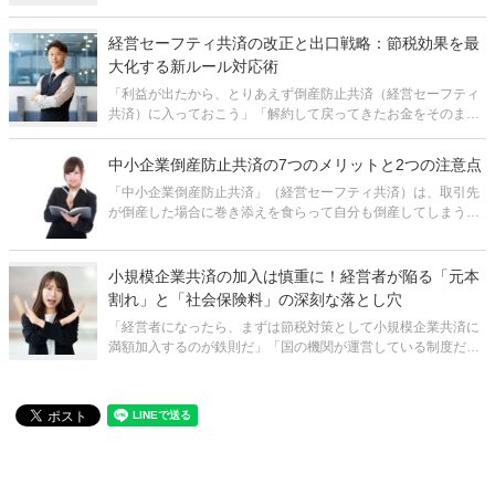
も知れません。 小規模企業共済は平たく言えば、経営者のため
の公の退職金制度のようなものです。そして、実際に多くの経
経営セーフティ共済の改正と出口戦略：節税効果を最
営者の方が加入されていま
大化する新ルール対応術
「利益が出たから、とりあえず倒産防止共済（経営セーフティ
共済）に入っておこう」「解約して戻ってきたお金をそのまま
再加入に回せば、ずっと節税し続けられるはずだ」 多くの中小
企業経営者にとって、経営セーフティ共済は最も身近で強力な
中小企業倒産防止共済の7つのメリットと2つの注意点
節税手段の一つです。しか
「中小企業倒産防止共済」（経営セーフティ共済）は、取引先
が倒産した場合に巻き添えを食らって自分も倒産してしまうこ
と（連鎖倒産）を防ぐためのものです。 掛金の全額が損金にな
りますので、いわゆる「節税」の効果があり、決算対策として
も有効です。その他にも、
小規模企業共済の加入は慎重に！経営者が陥る「元本
割れ」と「社会保険料」の深刻な落とし穴
「経営者になったら、まずは節税対策として小規模企業共済に
満額加入するのが鉄則だ」「国の機関が運営している制度だか
ら、銀行預金と同じような感覚で積み立てておけば、将来の退
職金として100％戻ってくるはずだ」 経営者や個人事業主の間
で、小規模企業共済は「