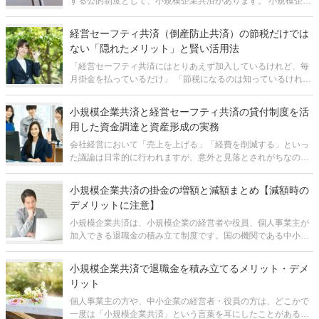
する公的制度として、小規模企業共済があります。 小規模企業
共済の大きなメリットは、主に、所得税・住民税の節税の効果
と、ある程度の期間加入していればお金が増えるという積立の
経営セーフティ共済（倒産防止共済）の節税だけでは
効果です。 ただし
ない「隠れたメリット」と賢い活用法
「経営セーフティ共済にはとりあえず加入しているけれど、毎
月掛金を払っているだけ」 「節税になるのは知っているけれ
ど、それ以外のメリットはあるの？」 中小企業の経営者であれ
ば、経営セーフティ共済（中小企業倒産防止共済）の名前を聞
小規模企業共済と経営セーフティ共済の貸付制度を活
いたことがある、あ
用した資金調達と資産形成の実務
会社経営において「売上を上げる」「経費を削減する」といっ
た議論は日常的に行われますが、意外と見落とされがちなのが
「資金調達手段の確保」です。いざという時に手元資金がなけ
れば、たとえ帳簿上は黒字であっても倒産に追い込まれるケー
小規模企業共済の掛金の増額と減額まとめ【減額時の
スは珍しくありません。資金調達と
デメリットに注意】
小規模企業共済は、小規模企業の経営者や役員、個人事業主が
加入できる退職金の積み立て制度です。国の機関である中小機
構によって運営されています。 小規模企業共済の掛金は、月
1,000円～月70,000円（500円単位）で自由に選択でき、あとか
小規模企業共済で退職金を積み立てるメリット・デメ
ら自由に増額
リット
個人事業主の方や、中小企業の経営者・役員の方は、どこかで
一度は「小規模企業共済」という言葉を耳にしたことがあるか