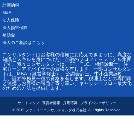
計画納税
M&A
法人保険
法人損害保険
補助金
法人のご相談はこちら
コンサルタントはお客様の信頼にお応えできように、高度な
知識とスキルを身につけた、金融のプロフェッショナル集団
です。我々コンサルタントは、FP、TLC、相続診断士、住
宅ローンアドバイザーの資格を有します。一部コンサルタン
トは、MBA（経営学修士）、公認会計士、中小企業診断
士、証券外務員一種の資格を有します。税理士などの専門家
と連携しお客様の課題に寄り添い、キャッシュフロー最大化
のための方法を提供します。
サイトマップ
運営者情報
採用応募
プライバシーポリシー
© 2019 ファミリーコンサルティング株式会社, All Rights Reserved.
通話料無料で今すぐ
予約フォームから