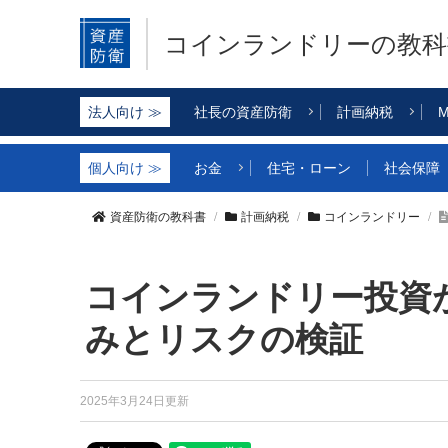
コインランドリー
の教科
社長の資産防衛
計画納税
M
お金
住宅・ローン
社会保障
資産防衛の教科書
計画納税
コインランドリー
コインランドリー投資
みとリスクの検証
2025年3月24日更新