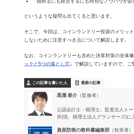
「始めるにも経営するにも特別なノウハウが必
というような疑問も出てくると思います。
そこで、今回は、コインランドリー投資のメリット
しないために注意すべき点について解説します。
なお、コインランドリーも含めた決算対策の全体像
ックと5つの落とし穴
』で解説していますので、ご
この記事を書いた人
最新の記事
黒瀧 泰介
（監修者）
公認会計士・税理士。監査法人トー
所(現、税理士法人グランサーズ)に
資産防衛の教科書編集部
（執筆者）