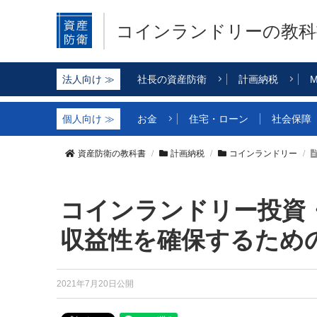
コインランドリー
の教科
社長の資産防衛
計画納税
M
お金
住宅・ローン
社会保障
資産防衛の教科書
計画納税
コインランドリー
コインランドリー投資
収益性を確保するため
2021年7月20日公開