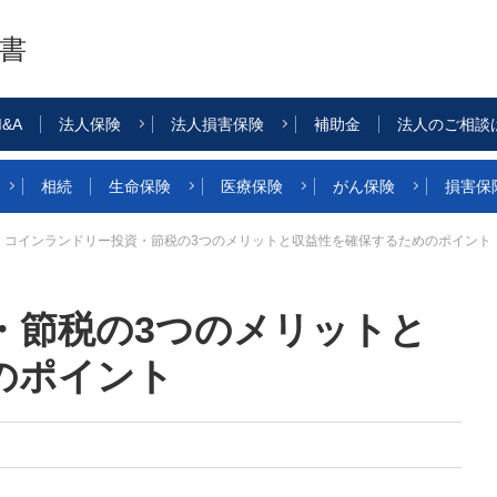
書
&A
法人保険
法人損害保険
補助金
法人のご相談
相続
生命保険
医療保険
がん保険
損害保
コインランドリー投資・節税の3つのメリットと収益性を確保するためのポイント
・節税の3つのメリットと
のポイント