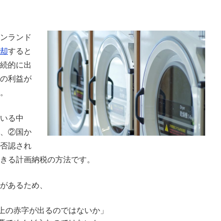
ンランド
却
すると
続的に出
の利益が
。
いる中
、②国か
否認され
きる計画納税の方法です。
があるため、
上の赤字が出るのではないか」