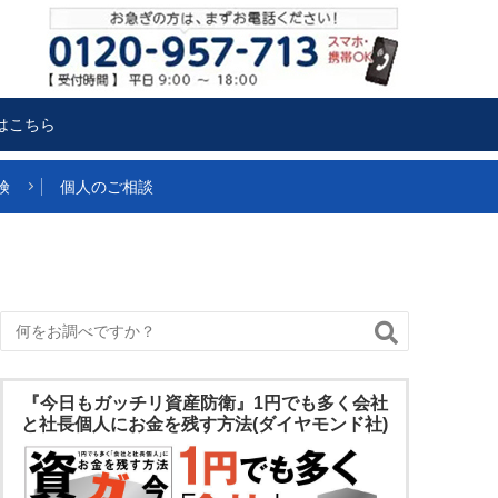
はこちら
険
個人のご相談
『今日もガッチリ資産防衛』1円でも多く会社
と社長個人にお金を残す方法(ダイヤモンド社)