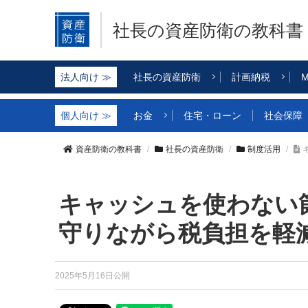
社長の資産防衛
の教科書
社長の資産防衛
計画納税
M
お金
住宅・ローン
社会保障
資産防衛の教科書
社長の資産防衛
制度活用
キャッシュを使わない
守りながら税負担を軽
2025年5月16日公開