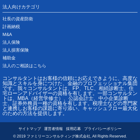
法人向けカテゴリ
社長の資産防衛
計画納税
M&A
法人保険
法人損害保険
補助金
法人のご相談はこちら
コンサルタントはお客様の信頼にお応えできように、高度な
知識とスキルを身につけた、金融のプロフェッショナル集団
です。我々コンサルタントは、FP、TLC、相続診断士、住
宅ローンアドバイザーの資格を有します。一部コンサルタン
トは、MBA（経営学修士）、公認会計士、中小企業診断
士、証券外務員一種の資格を有します。税理士などの専門家
と連携しお客様の課題に寄り添い、キャッシュフロー最大化
のための方法を提供します。
サイトマップ
運営者情報
採用応募
プライバシーポリシー
© 2019 ファミリーコンサルティング株式会社, All Rights Reserved.