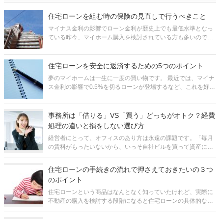
住宅ローンを組む時の保険の見直しで行うべきこと
マイナス金利の影響でローン金利が歴史上でも最低水準となっ
ている昨今、マイホーム購入を検討されている方も多いのでは
ないでしょうか。 マイホームを購入する際、ほとんどの金融機
関では、借入れの条件として団体信用生命保険（団信）に加入
することを義務付けていま
住宅ローンを安全に返済するための5つのポイント
夢のマイホームは一生に一度の買い物です。 最近では、マイナ
ス金利の影響で0.5%を切るローンが登場するなど、これを好機
とばかり、マイホーム購入を考えている方は多いことと思いま
す。 しかし、住宅ローンは簡単にいうと借金です。そのため、
「返していけ
事務所は「借りる」VS「買う」どっちがオトク？経費
処理の違いと損をしない選び方
経営者にとって、オフィスのあり方は永遠の課題です。「毎月
の賃料がもったいないから、いっそ自社ビルを買って資産にし
たい」事業が軌道に乗り始めると、誰もが一度はそう考えるの
ではないでしょうか。支払いも安く済みそうで、将来的には会
住宅ローンの手続きの流れで押さえておきたいの３つ
社の資産として残る。一見すると「
のポイント
住宅ローンという商品はなんとなく知っていたけれど、実際に
不動産の購入を検討する段階になると住宅ローンの具体的な手
続きの流れまではわからず、なんとなく不安になってしまうこ
とはありませんか。 最近では、住宅ローンといっても、様々な