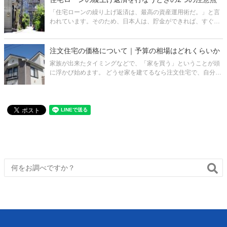
「事務所として使うなら、
「住宅ローンの繰り上げ返済は、最高の資産運用術だ。」と言
われています。そのため、日本人は、貯金ができれば、すぐに
繰り上げ返済という方が多いと感じています。 確かに、繰り上
げ返済を行なうと総返済額を減らすことができます。しかし、
そこだけにとらわれると、
注文住宅の価格について｜予算の相場はどれくらいか
家族が出来たタイミングなどで、「家を買う」ということが頭
に浮かび始めます。 どうせ家を建てるなら注文住宅で、自分の
理想の家を建てたいと思っている人も多いのではないでしょう
か。 しかし、注文住宅が実際どの程度の予算で建てられるの
か、知らない人も少