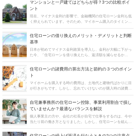
マンションと一戸建てはどちらが得？3つの比較ポイ
商品が出てきていますし、
ント
現在、マイナス金利の影響で、金融機関の住宅ローン金利も低
く抑えられています。そのため、マイホーム購入のタイミング
だと考えている方も多いことでしょう。そして、マイホーム選
びで、最初に悩むのはマンションにするか一戸建てにするかだ
住宅ローンの借り換えのメリット・デメリットと判断
と思います。 個人の考え方
基準
日本が初めてマイナス金利政策を導入し、金利が大幅に下がっ
た今、「住宅ローンを借り換えたら、返済額を減らせるか
も？」と思われている方は多いのではないでしょうか。そし
て、どうしていいかわからず、とりあえず放置している方も多
住宅ローンの諸費用の算出方法と節約の３つのポイン
いことでしょう。 正直にお伝えす
ト
マイホームを購入する時の費用は、土地代と建物代ばかりに目
が行きがちです。しかし、忘れていけないのが購入時の諸費用
です。 諸費用を計算することを忘れると、結局、予算を大きく
オーバーしてしまったということになりかねません。 事実、諸
自宅兼事務所の住宅ローン控除、事業利用割合で損し
費用の見落としが
ていませんか？最適なバランスを解説
個人事業主の方や、会社の社長が自宅で仕事をするのは、今や
当たり前の働き方となりました。しかし、住宅ローンを組んで
購入したマイホームを、事務所としても利用する場合、税金面
で非常に大きな落とし穴が存在することをご存知でしょうか。
住宅ローンの繰上げ返済を行なうときの2つの注意点