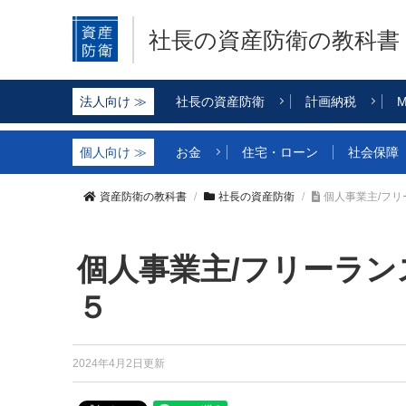
社長の資産防衛
の教科書
社長の資産防衛
計画納税
M
お金
住宅・ローン
社会保障
資産防衛の教科書
社長の資産防衛
個人事業主/フ
個人事業主/フリーラ
５
2024年4月2日更新