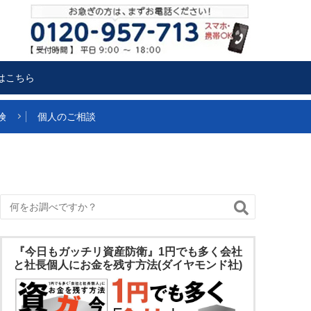
はこちら
険
個人のご相談
『今日もガッチリ資産防衛』1円でも多く会社
と社長個人にお金を残す方法(ダイヤモンド社)