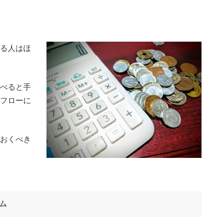
る人はほ
べると手
フローに
おくべき
ム