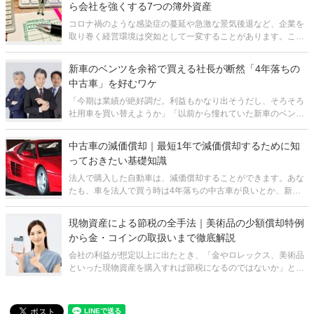
ら会社を強くする7つの簿外資産
コロナ禍のような感染症の蔓延や急激な景気後退など、企業を
取り巻く経営環境は突如として一変することがあります。こう
した不測の事態に備えるために、経営者として何を準備してお
くべきでしょうか。その有力な選択肢の一つが「簿外資産」を
新車のベンツを余裕で買える社長が断然「4年落ちの
計画的に積み上げておくという方法
中古車」を好むワケ
「今期は業績が絶好調だ。利益もかなり出そうだし、そろそろ
社用車を買い替えようか」「以前から憧れていた新車のベン
ツ、今なら一括で買えるな」ビジネスが軌道に乗り、利益が出
始めると、多くの経営者が高級車の購入を検討します。それは
中古車の減価償却｜最短1年で減価償却するために知
成功者の証であり、モチベーションを
っておきたい基礎知識
法人で購入した自動車は、減価償却することができます。あな
たも、車を法人で買う時は4年落ちの中古車が良いとか、新車
より中古だとか、なんとなく耳にしたこともあるのではないで
しょうか？ でも、新車と中古車では減価償却の仕方や期間に違
現物資産による節税の全手法｜美術品の少額償却特例
いがあるのをご存知ですか
から金・コインの取扱いまで徹底解説
会社の利益が想定以上に出たとき、「金やロレックス、美術品
といった現物資産を購入すれば節税になるのではないか」と考
える経営者は少なくありません。円安や物価上昇が続く昨今、
現金で保有するよりも実物資産に換えておきたいという発想
は、資産防衛の観点からも自然なもの