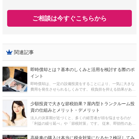
ご相談は今すぐこちらから
関連記事
即時償却とは？基本のしくみと活用を検討する際のポ
イント
即時償却は、一定の設備投資をすることにより、一気に大きな
費用を発生させられるしくみです。 税負担を抑える効果があ
り、いわゆる節税対策、決算対策に使われることがあります。
たとえば、 今年度大きな利益が出る見込みで、このままだと来
少額投資で大きな節税効果？屋内型トランクルーム投
年度の法人税が
資の仕組みとメリット・デメリット
法人の決算期が近づくと、多くの経営者が頭を悩ませるのが
「利益の繰り延べ」や「節税対策」です。 従来、即効性のある
節税商品として人気だった航空機や船舶のオペレーティングリ
ースは、最低投資金額が数千万円からと高額化しており、為替
高級車の購入は本当に税金対策になるか？検証してみ