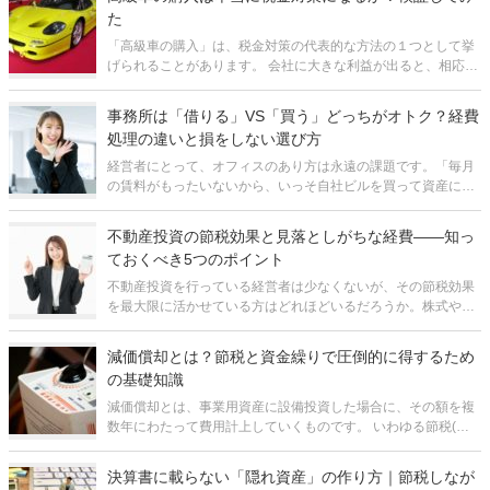
リスクも伴うため、手軽に取
た
「高級車の購入」は、税金対策の代表的な方法の１つとして挙
げられることがあります。 会社に大きな利益が出ると、相応の
法人税がかかります。高い税金を払うくらいなら社用車を買い
替えよう、と考える方も少なくありません。 しかし、そもそも
事務所は「借りる」VS「買う」どっちがオトク？経費
車の購入は税金対
処理の違いと損をしない選び方
経営者にとって、オフィスのあり方は永遠の課題です。「毎月
の賃料がもったいないから、いっそ自社ビルを買って資産にし
たい」事業が軌道に乗り始めると、誰もが一度はそう考えるの
ではないでしょうか。支払いも安く済みそうで、将来的には会
不動産投資の節税効果と見落としがちな経費――知っ
社の資産として残る。一見すると「
ておくべき5つのポイント
不動産投資を行っている経営者は少なくないが、その節税効果
を最大限に活かせている方はどれほどいるだろうか。株式や投
資信託と異なり、不動産投資は税務上「事業」として扱われる
ため、認められる経費の範囲が非常に広い。この経費をしっか
減価償却とは？節税と資金繰りで圧倒的に得するため
り把握し、漏れなく計上できている
の基礎知識
減価償却とは、事業用資産に設備投資した場合に、その額を複
数年にわたって費用計上していくものです。 いわゆる節税(計
画納税)や資金繰りを考える上で、減価償却はきわめて重要で
す。なぜなら、減価償却の方法には資産の種類・性質に応じ
決算書に載らない「隠れ資産」の作り方｜節税しなが
て、費用計上のタイミング、