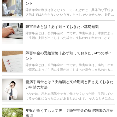
れど、実際に計算できずに
ント
障害年金の制度は何となく知っていたけれど、具体的な手続き
方法まではわからないという方いらっしゃいませんか。 最近で
はがんや心筋梗塞、脳卒中、糖尿病の悪化や、精神疾患でも障
害認定が増えているそうです。 私たちの身近な方たちも、将来
障害年金とは？必ず知っておきたい基礎知識
障害年金の受給者
障害年金とは、公的年金の一つです。障害年金は、障害によっ
て生活に支障が出てしまった場合に支払われる年金のことで
す。 ただ、障害年金の制度内容について「よくわからない」と
思っている方も多いのではないでしょうか。 死亡してしまうよ
りも障害状態になり生きてい
障害年金の受給資格｜必ず知っておきたい4つのポイ
ント
障害年金とは、公的年金の一つです。障害年金は、病気・ケガ
で障害によって生活に支障が出てしまった場合に支払われる年
金のことです。 障害年金という言葉だけを見ると、事故などで
障害状態にならないと受けられない印象があるかもしれません
傷病手当金とは？支給額と支給期間と押さえておきた
が、最近では病気でも支給
い申請の方法
あなたは、思わぬ病気やケガで働けなくなった時、生活してい
けるか心配になったことがあると思います。 そんなときに会社
員が活用できるのが健康保険の「傷病手当金」です。仕事と無
関係な病気やケガで働けなくなった時、給料の額の3分の2を受
年収が高くても大丈夫！？障害年金の所得制限の注意
け取ることができます。
事項