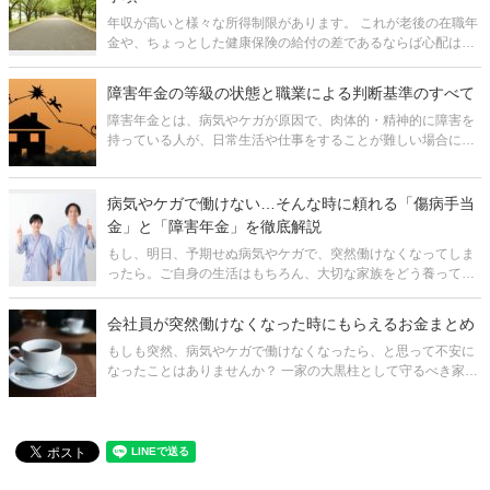
年収が高いと様々な所得制限があります。 これが老後の在職年
金や、ちょっとした健康保険の給付の差であるならば心配は少
ないかもしれません。 しかし、住宅ローンや教育費などの大き
な出費があると、いくら年収が高くても「万が一障害を負って
障害年金の等級の状態と職業による判断基準のすべて
しまったら」と考えてしま
障害年金とは、病気やケガが原因で、肉体的・精神的に障害を
持っている人が、日常生活や仕事をすることが難しい場合に受
け取れる年金のことを言います。 この障害年金については、障
害の程度により、1級から3級まで等級が区分けされています。
一般的に知られている老
病気やケガで働けない…そんな時に頼れる「傷病手当
金」と「障害年金」を徹底解説
もし、明日、予期せぬ病気やケガで、突然働けなくなってしま
ったら。ご自身の生活はもちろん、大切な家族をどう養ってい
けばよいのか、その不安は計り知れません。 特に、働き盛りの
世代にとっては、住宅ローンや子どもの教育費など、日々の支
会社員が突然働けなくなった時にもらえるお金まとめ
出は待ってくれません。こ
もしも突然、病気やケガで働けなくなったら、と思って不安に
なったことはありませんか？ 一家の大黒柱として守るべき家族
がいらっしゃる方であれば、なおさらだと思います。 しかし、
安心してください。収入が途絶えてしまった場合でも、最低限
の生活を送れるだ