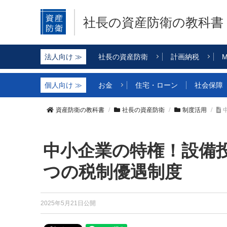
社長の資産防衛
の教科書
社長の資産防衛
計画納税
M
お金
住宅・ローン
社会保障
資産防衛の教科書
社長の資産防衛
制度活用
中小企業の特権！設備
つの税制優遇制度
2025年5月21日公開