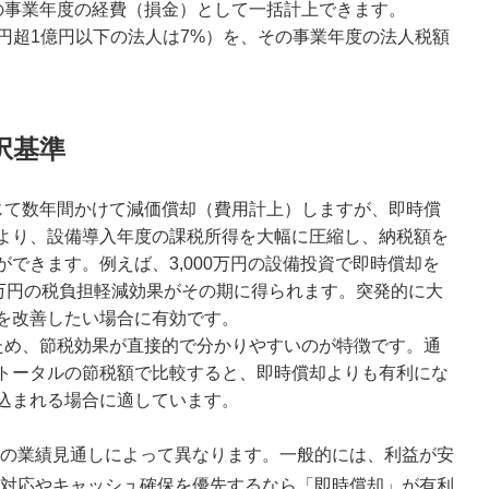
の事業年度の経費（損金）として一括計上できます。
0万円超1億円以下の法人は7%）を、その事業年度の法人税額
択基準
じて数年間かけて減価償却（費用計上）しますが、即時償
より、設備導入年度の課税所得を大幅に圧縮し、納税額を
できます。例えば、3,000万円の設備投資で即時償却を
0万円の税負担軽減効果がその期に得られます。突発的に大
を改善したい場合に有効です。
ため、節税効果が直接的で分かりやすいのが特徴です。通
トータルの節税額で比較すると、即時償却よりも有利にな
込まれる場合に適しています。
の業績見通しによって異なります。一般的には、利益が安
対応やキャッシュ確保を優先するなら「即時償却」が有利