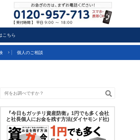
はこちら
険
個人のご相談
『今日もガッチリ資産防衛』1円でも多く会社
と社長個人にお金を残す方法(ダイヤモンド社)