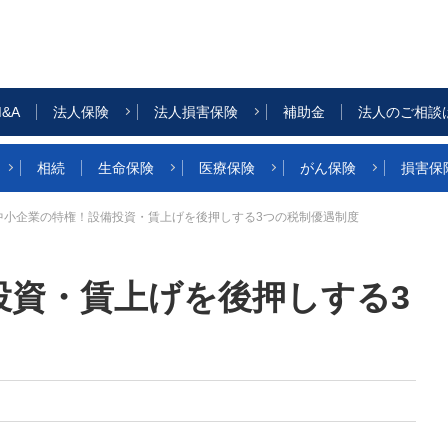
&A
法人保険
法人損害保険
補助金
法人のご相談
相続
生命保険
医療保険
がん保険
損害保
中小企業の特権！設備投資・賃上げを後押しする3つの税制優遇制度
投資・賃上げを後押しする3