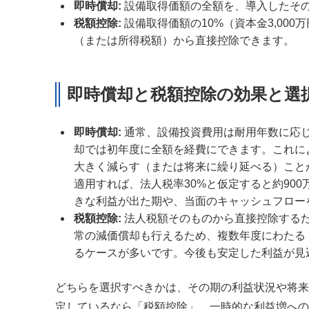
即時償却
:
設備取得価額の全額を、導入したそ
税額控除
:
設備取得価額の10%（資本金3,00
（または所得税額）から直接控除できます。
即時償却と税額控除の効果と選
即時償却
:
通常、設備投資費用は耐用年数に応
却では初年度に全額を経費にできます。これに
大きく減らす（または将来に繰り延べる）ことが
適用すれば、法人税率30%と仮定すると約90
きな利益が出た期や、当面のキャッシュフロー
税額控除
:
法人税額そのものから直接控除する
常の減価償却も行えるため、複数年度にわたる
るケースが多いです。今後も安定した利益が見
どちらを選択すべきかは、その期の利益状況や将来
定しているなら「税額控除」、一時的な利益増への