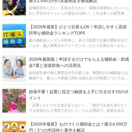
最大1,500万円の支援制度を徹底解説
設備投資をしたい、広告を打ちたい、業務を効率化したい──し
かし手元のキャッシュが減るのは怖い。これは多くの経営者が
日常的に抱えるジレンマではないでしょうか。 特に個人事業主
や小規模事業者にとって、まとまった出費は事業存続そのもの
【2025年最新】ひとり社長もOK！申請しやすく高採
に関わるリスクとなり得
択率な補助金ランキングTOP5
夏の補助金シーズンが到来し、多くの制度で公募が開始されて
います。個人事業主やフリーランス、ひとり社長の方々から、
「数ある補助金の中で、自分にも申請できて、採択される可能
性が高いものはどれか？」というご相談が、毎年この時期に急
2026年最新版｜申請するだけでもらえる補助金・助成
増します。 確かに、補助金
金7選と資産防衛への活用法
会社経営者や個人事業主の方の多くは、事業向けの補助金には
敏感でも、暮らしや家族に関わる個人向けの制度については意
外と見落としがちです。しかし、国や自治体が用意している個
人向けの補助金・助成金は数多く存在し、知らなければゼロ
担保不要！起業に役立つ融資を上手に引き出す10のポ
円、知っていれば合計で数十万円から
イント
「起業したいけどお金が足りない！」「銀行でお金を借りたく
ても担保なんて用意できない！」そんな理由で、起業をあきら
めようとしてしまってはいませんか？ たしかに、自分で準備で
きるお金は限られています。また、親戚や友人にお願いして借
【2025年最新】ものづくり補助金とは？最大4,000万
りるというのは、のちのち
円！2つの申請枠と要件を解説