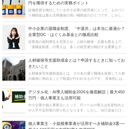
円を獲得するための実務ポイント
設備投資を検討している中小企業の経営者にとって、ものづく
り補助金は最も活用価値の高い補助金のひとつです。しかし、
第23次公募から制度設計が大きく見直され、これまでと同じ感
覚で申請すると要件を満たせず、最悪の場合は採択後に補助金
中小企業の退職金制度、「中退共」は本当に最適か？
返還を求められるリスクすらあり
企業型DC・はぐくみ基金との徹底比較
従業員の福利厚生を充実させ、人材の確保・定着を図る上で、
「退職金制度」の導入は、多くの経営者が検討する重要なテー
マです。特に中小企業においては、国が運営に関与する「中退
共（中小企業退職金共済）」が、手軽に始められる制度とし
人材確保等支援助成金とは？申請するときに知ってお
て、商工会議所などから推奨されるこ
きたいこと
人材確保等支援助成金とは、その名の通り職場を改善して人材
の確保に努めることで助成が行われるものです。 具体的には、
主に以下にあげた際に助成が実施されます。 雇用管理制度（評
価・処遇制度、研修制度、健康づくり制度、メンター制度、短
デジタル化・AI導入補助金2026を徹底解説｜最大450
時間正社員制
万円・個人事業主も活用可能
中小企業や個人事業主にとって、ITツールの導入は生産性向上
や人手不足対策の切り札となります。しかし、自己資金だけで
本格的なシステム導入を進めるのは負担が大きく、二の足を踏
んでしまう経営者の方も多いのではないでしょうか。 そうした
個人事業主・小規模事業者が活用すべき補助金3選──
課題を解決するうえで、