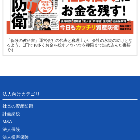
「保険の教科書」運営会社の代表と税理士が、会社の永続の助けとな
るよう、1円でも多くお金を残すノウハウを極限まで詰め込んだ書籍
です
法人向けカテゴリ
社長の資産防衛
計画納税
M&A
法人保険
法人損害保険