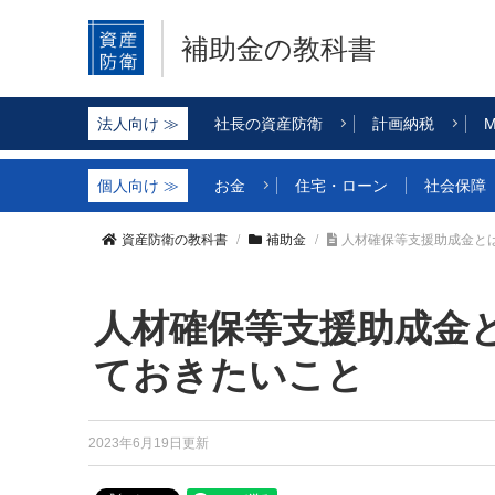
補助金の教科書
社長の資産防衛
計画納税
M
お金
住宅・ローン
社会保障
資産防衛の教科書
補助金
人材確保等支援助成金と
人材確保等支援助成金
ておきたいこと
2023年6月19日更新