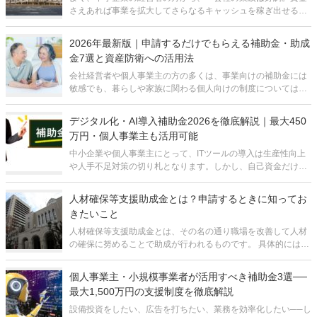
さえあれば事業を拡大してさらなるキャッシュを稼ぎ出せる自
信がある。あとは銀行から融資を受けるだけ。それなのに銀行
がなかなかお金を貸してくれない…銀行は中小企業には冷た
2026年最新版｜申請するだけでもらえる補助金・助成
い…」といった話を耳にします。
金7選と資産防衛への活用法
会社経営者や個人事業主の方の多くは、事業向けの補助金には
敏感でも、暮らしや家族に関わる個人向けの制度については意
外と見落としがちです。しかし、国や自治体が用意している個
人向けの補助金・助成金は数多く存在し、知らなければゼロ
デジタル化・AI導入補助金2026を徹底解説｜最大450
円、知っていれば合計で数十万円から
万円・個人事業主も活用可能
中小企業や個人事業主にとって、ITツールの導入は生産性向上
や人手不足対策の切り札となります。しかし、自己資金だけで
本格的なシステム導入を進めるのは負担が大きく、二の足を踏
んでしまう経営者の方も多いのではないでしょうか。 そうした
人材確保等支援助成金とは？申請するときに知ってお
課題を解決するうえで、
きたいこと
人材確保等支援助成金とは、その名の通り職場を改善して人材
の確保に努めることで助成が行われるものです。 具体的には、
主に以下にあげた際に助成が実施されます。 雇用管理制度（評
価・処遇制度、研修制度、健康づくり制度、メンター制度、短
通話料無料で今すぐ
予約フォームから
個人事業主・小規模事業者が活用すべき補助金3選──
時間正社員制
最大1,500万円の支援制度を徹底解説
設備投資をしたい、広告を打ちたい、業務を効率化したい──し