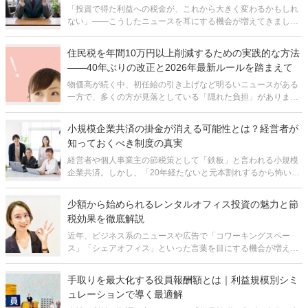
「投資で得た利益への税金が、これから大きく変わるかもしれ
ない」——こうしたニュースを耳にする機会が増えてきまし
た。新NISAが始まり、資産運用への関心が高まる一方で、その
裏側では「金融所得課税」の強化が静かに進行しています。多
住民税を年間10万円以上削減するための実践的な方法
くの方は「自分は超富裕層ではな
――40年ぶりの改正と2026年最新ルールを踏まえて
物価高が続く中、初任給の引き上げなど明るいニュースがある
一方で、多くの方が見落としている「隠れた負担」がありま
す。それが住民税です。特に社会人2年目で手取りが突然減る
「2年目の悲劇」は、住民税の仕組みを知らなければ避けよう
小規模企業共済の掛金が消える可能性とは？経営者が
がありません。住民税は前年の所得に
知っておくべき制度の真実
経営者や個人事業主の節税策として「鉄板」と言われる小規模
企業共済。しかし、「20年経たないと元本割れするから怖い」
「結局、出口で税金を取られるなら意味がないのでは」といっ
た理由で加入を見送っている方が少なくありません。さらに、
少額から始められるレンタルオフィス投資の魅力と節
加入しているにもかかわらず、制
税効果を徹底解説
近年、ビジネス系のニュースや広告で「コワーキングスペー
ス」「シェアオフィス」といった言葉を目にする機会が増えま
した。コロナ禍以降の働き方の変化を受け、こうした空間レン
タル型のビジネスは急速に市場を拡大しており、投資対象とし
手取りを最大化する役員報酬額とは｜利益規模別シミ
ても大きな注目を集めています。とは
ュレーションで導く最適解