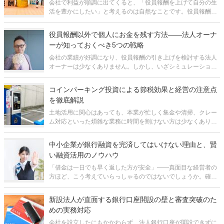
会社で利益が順調に出てくると、「役員報酬を上げて自分の生
活を豊かにしたい」と考えるのは自然なことです。役員報酬は
会社の経費になるため、報酬を増やせば法人税が減るのも事実
です。しかし、この発想だけで報酬額を決めてしまうと、知ら
役員報酬以外で個人にお金を残す方法――法人オーナ
ないうちに数百万円単位で損をして
ーが知っておくべき5つの戦略
会社の業績が好調になり、役員報酬の引き上げを検討する法人
オーナーは少なくありません。しかし、いざシミュレーション
してみると、税金と社会保険料の負担が重く、手取りが思った
ほど増えないという現実に直面することがあります。 現在の日
コインパーキング投資による節税効果と経営の注意点
本では、個人の所得に対す
を徹底解説
土地活用に関心はあっても、本業が忙しく集金や清掃、クレー
ム対応といった煩雑な業務に時間を割けない方は少なくありま
せん。「できるだけ手間をかけずに、安定した収益を得たい」
という方にとって、有力な選択肢のひとつが駐車場経営、とり
中小企業が銀行融資を完済してはいけない理由と、賢
わけ「一括借り上げ方式」によるコ
い融資活用のノウハウ
「借金は一日でも早く返した方が安全」——真面目な経営者の
方ほど、こう考えていらっしゃるのではないでしょうか。確か
に感覚としては理解できます。負債がゼロになれば気持ちもす
通話料無料で今すぐ
予約フォームから
っきりしますし、財務的にも健全な状態に見えます。しかし、
新設法人が直面する銀行口座開設の壁と審査突破のた
財務戦略の視点から見ると、この考
めの実務対応
会社を設立したにもかかわらず、法人銀行口座が開設できずに