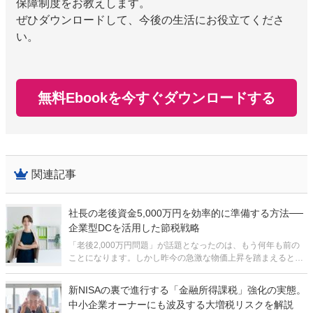
保障制度をお教えします。
ぜひダウンロードして、今後の生活にお役立てくださ
い。
無料Ebookを今すぐダウンロードする
関連記事
社長の老後資金5,000万円を効率的に準備する方法──
企業型DCを活用した節税戦略
「老後2,000万円問題」が話題となったのは、もう何年も前の
ことになります。しかし昨今の急激な物価上昇を踏まえると、
本当に2,000万円で足りるのか、不安を感じる方も多いのでは
ないでしょうか。実際、最近では老後に必要な資金として
新NISAの裏で進行する「金融所得課税」強化の実態。
「5,000万円」という数字
中小企業オーナーにも波及する大増税リスクを解説