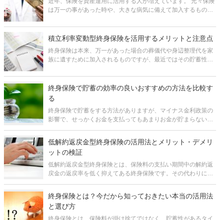
近年、保険を資産運用に活用する人が増えています。 元々保険
は万一の事があった時や、大きな病気に備えて加入するもので
すが、中には貯蓄性があるものもあり、将来の大きな出費や老
後資金を積み立てるために活用することが可能です。 しかし、
いざ積立に保険を
積立利率変動型終身保険を活用するメリットと注意点
終身保険は本来、万一があった場合の葬儀代や身辺整理代を家
族に遺すために加入されるものですが、最近ではその貯蓄性が
注目され、資産運用としても活用されることが多くなりまし
た。 その中でも積立利率変動型終身保険は、市況に合わせて金
利が変化するため、インフレ
終身保険で貯蓄の効率の良いおすすめの方法を比較す
る
終身保険で貯蓄をする方法がありますが、マイナス金利政策の
影響で、せっかくお金を支払ってもあまりお金が貯まらない商
品が増えてしまいました。 そんな中、これまで終身保険の活用
法で鉄板とされてきたノウハウが、揺らぎつつあります。 貯蓄
低解約返戻金型終身保険の活用法とメリット・デメリ
目的で終身保険を
ットの検証
低解約返戻金型終身保険とは、保険料の支払い期間中の解約返
戻金の返戻率を低く抑えてある終身保険です。その代わりに保
険料が低く抑えられ、かつ、貯蓄性が高くなっています。 ただ
し、今日、日本政府がマイナス金利政策をとっているため、以
終身保険とは？今だから知っておきたい本当の活用法
前と比べて魅力は薄れてい
と選び方
終身保険とは、保険料が掛け捨てではなく、貯蓄性があるタイ