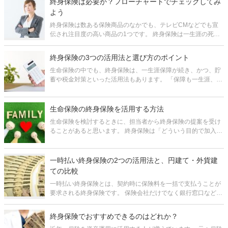
終身保険は必要か？フローチャートでチェックしてみ
よう
終身保険は数ある保険商品のなかでも、テレビCMなどでも宣
伝され注目度の高い商品の1つです。 終身保険は一生涯の死亡
保障がついている上に、掛け捨てではなく貯蓄性もある点が注
目をあびる理由と言えます。 その一方で「終身保険は必要か」
終身保険の3つの活用法と選び方のポイント
という議論がよく
生命保険の中でも、終身保険は、一生涯保障が続き、かつ、貯
蓄や税金対策といった活用法もあります。 「保障も一生涯、そ
の上貯蓄としても使える」と聞くと、いいとこどりのメリット
しかない保険というように捉えてしまいがちです。しかし、現
実には、死亡保障の機能は
生命保険の終身保険を活用する方法
生命保険を検討するときに、担当者から終身保険の提案を受け
ることがあると思います。 終身保険は「どういう目的で加入を
するのか？」疑問を持つ人も多いのではないでしょうか？ 終身
保険は多くの活用方法があります。期間が限定される定期保険
に比べ保険料が割
一時払い終身保険の2つの活用法と、円建て・外貨建
ての比較
一時払い終身保険とは、契約時に保険料を一括で支払うことが
要求される終身保険です。 保険会社だけでなく銀行窓口などで
もよくおすすめしている商品ですが、活用法については、あま
りきちんと整理して説明されていないように思います。 そこで
終身保険でおすすめできるのはどれか？
今回は、一時払い終身保険