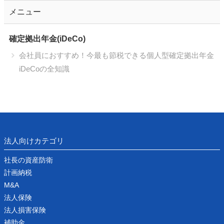
メニュー
確定拠出年金(iDeCo)
会社員におすすめ！今最も節税できる個人型確定拠出年金
iDeCoの全知識
法人向けカテゴリ
社長の資産防衛
計画納税
M&A
法人保険
法人損害保険
補助金