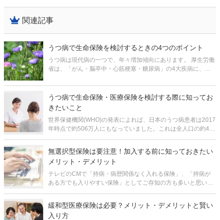
関連記事
うつ病で生命保険を検討するときの4つのポイント
うつ病は現代病の一つで、年々増加傾向にあります。 厚生労働
省は、「がん・脳卒中・心筋梗塞・糖尿病」の4大疾病に、新
たに「精神疾患」を加えて5大疾病とすることを2011年に決定
しました。 うつ病かどうかの判断は難しく、症状にもいろいろ
あります。
うつ病で生命保険・医療保険を検討する際に知ってお
きたいこと
世界保健機関(WHO)の発表によれば、日本のうつ病患者は2017
年時点で約506万人にもなっていました。これは全人口の約4%
に相当します。うつ病のリスクは他人事ではありません。 うつ
病と診断されると保険への加入が難しくなるのは事実です。し
無選択型保険は要注意！加入する前に知っておきたい
かし、まった
メリット・デメリット
テレビのCMで「持病・病歴関係なく入れる保険」、「持病が
ある方でも入りやすい保険」としてご存知の方も多いと思いま
すが、これらは「無選択型保険」や「引受緩和型保険」とよば
れる種類の保険になります。 この無選択型保険とは健康上の理
緩和型医療保険は必要？メリット・デメリットと賢い
由で保険に加入できなかっ
入り方