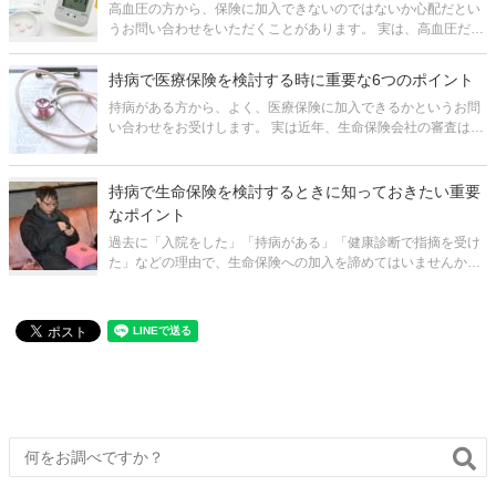
高血圧の方から、保険に加入できないのではないか心配だとい
うお問い合わせをいただくことがあります。 実は、高血圧だか
らといって必ずしも保険に加入できないということはありませ
ん。 加入できるか否か、あるいは何らかの条件が付くか否か
持病で医療保険を検討する時に重要な6つのポイント
は、症状・治療内容
持病がある方から、よく、医療保険に加入できるかというお問
い合わせをお受けします。 実は近年、生命保険会社の審査は緩
和される傾向にあり、症状、治療の状況によっては加入できる
可能性があります。 また、保険会社によって診査基準が違うの
で、たとえば、A
持病で生命保険を検討するときに知っておきたい重要
なポイント
過去に「入院をした」「持病がある」「健康診断で指摘を受け
た」などの理由で、生命保険への加入を諦めてはいませんか？
持病があると通常の生命保険に入れないと思われがちですが、
近年では保険会社の診査基準は緩和される傾向にあります。 ま
た、1社から加入