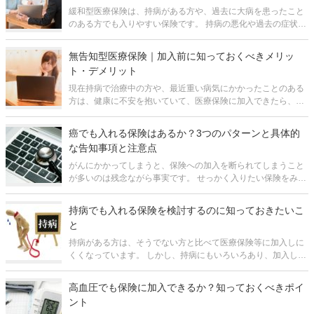
緩和型医療保険は、持病がある方や、過去に大病を患ったこと
のある方でも入りやすい保険です。 持病の悪化や過去の症状の
再発が心配で、緩和型医療保険を検討したいというご相談はた
いへん多いです。ほとんどの方が、ご自身とご家族の生活が脅
無告知型医療保険｜加入前に知っておくべきメリッ
かされるリスクを切実に感
ト・デメリット
現在持病で治療中の方や、最近重い病気にかかったことのある
方は、健康に不安を抱いていて、医療保険に加入できたら、と
お考えになっていると思います。また、せめて、持病や既往症
以外の病気・ケガだけでも保険でカバーすることができない
癌でも入れる保険はあるか？3つのパターンと具体的
か、とお思いの方もいらっしゃると思
な告知事項と注意点
がんにかかってしまうと、保険への加入を断られてしまうこと
が多いのは残念ながら事実です。 せっかく入りたい保険をみつ
けたとしても、過去にがんにかかった経験があるということで
加入を断られた経験を持つ方もいらっしゃるでしょう。 しか
持病でも入れる保険を検討するのに知っておきたいこ
し、全ての保険で加
と
持病がある方は、そうでない方と比べて医療保険等に加入しに
くくなっています。 しかし、持病にもいろいろあり、加入しや
すいものと加入しにくいものがあります。また、必ずしも医療
保険にこだわらなければ、特に問題なく加入できる保険の種類
高血圧でも保険に加入できるか？知っておくべきポイ
もあります。 この
ント