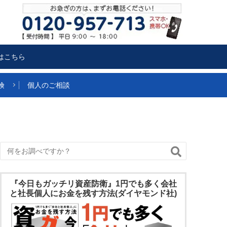
はこちら
険
個人のご相談
『今日もガッチリ資産防衛』1円でも多く会社
と社長個人にお金を残す方法(ダイヤモンド社)