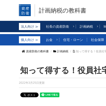
計画納税の教科書
社長の資産防衛
計画納税
M
お金
住宅・ローン
社会保障
資産防衛の教科書
計画納税
知って得する！役員社
知って得する！役員社
2022年3月25日更新