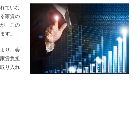
れていな
る家賃の
が、この
ます。
より、会
家賃負担
取り入れ