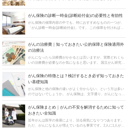
にとって身近な病気となってしまっているのです。 そのため、
がん保険は入っておいた方がよい保険の1つと言えますが、毎
月の保険料負担が
がん保険の診断一時金(診断給付金)の必要性と有効性
がん保険の保障内容の中でも、特におすすめなものの一つが、
「がん診断一時金(診断給付金)」です。 この保障を付ければ、
がんになった際にまとまった金額の保険金を受け取れて、しか
もどんな用途にも使えるからです。 一方で、がん診断一時金の
保障を付けると
がんの治療費｜知っておきたい公的保障と保険適用外
の治療法
がんになったら治療費がかかるとは言いますが、実際どれくら
いの治療費が必要なのか気になると思います。 国立がん研究セ
ンターがん対策情報センター「年齢階級別罹患リスク（2013
年）によると、男性は62%、女性は46%の確率でがんになると
がん保険の特徴とは？検討するとき必ず知っておきた
いわれています。こ
い基礎知識
がん保険と他の保険の違いがよく分からない、という方は多い
のではないでしょうか。 がん保険は、文字通り、がんになった
時のみ給付金が支払われます。がん治療は他の病気と比べてお
金が掛かるので、がん専門の保険が販売されているのです。 ま
がん保険まとめ｜がんの不安を解消するために知って
た、他の病気に比
おきたい全知識
近年がんは医学の発展により、治る病気になりつつあります。
ただ、がんになる人が増えているのも事実です。2人に1人がが