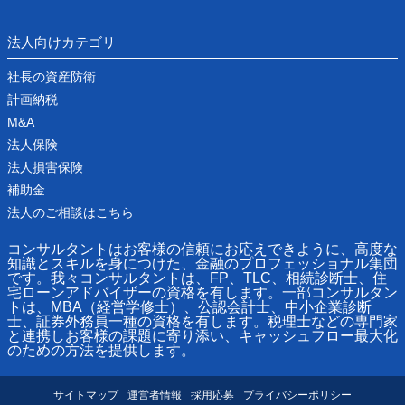
法人向けカテゴリ
社長の資産防衛
計画納税
M&A
法人保険
法人損害保険
補助金
法人のご相談はこちら
コンサルタントはお客様の信頼にお応えできように、高度な
知識とスキルを身につけた、金融のプロフェッショナル集団
です。我々コンサルタントは、FP、TLC、相続診断士、住
宅ローンアドバイザーの資格を有します。一部コンサルタン
トは、MBA（経営学修士）、公認会計士、中小企業診断
士、証券外務員一種の資格を有します。税理士などの専門家
と連携しお客様の課題に寄り添い、キャッシュフロー最大化
のための方法を提供します。
サイトマップ
運営者情報
採用応募
プライバシーポリシー