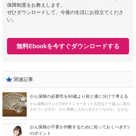
保障制度をお教えします。
ぜひダウンロードして、今後の生活にお役立てくださ
い。
無料Ebookを今すぐダウンロードする
関連記事
がん保険の必要性を60歳より前と後に分けて考える
がん保険はテレビCMやインターネット広告などで盛んに宣伝
されていますが、がん保険に入るべきかどうなのか、なかなか
イメージが付かないと思います。 がん保険が必要か否かは、ど
のくらいの確率でがんになるかや、がんの治療期間はどのくら
いかなどのことをふまえ検
がん保険が不要か判断するために知っておくべき3つ
のポイント