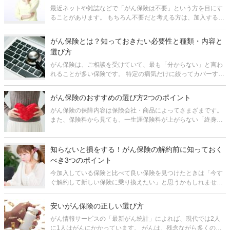
最近ネットや雑誌などで「がん保険は不要」という方を目にす
ることがあります。 もちろん不要だと考える方は、加入する必
要はありません。 しかし、あなたは今、がん保険が本当に不要
かどうか納得したいから色々と調べられているのだと思いま
がん保険とは？知っておきたい必要性と種類・内容と
す。 そして
選び方
がん保険は、ご相談を受けていて、最も「分からない」と言わ
れることが多い保険です。 特定の病気だけに絞ってカバーする
保険は他にほとんどありません。また、保障等の内容も画一的
ではなく保険会社によって様々で、向き不向きが分かれます。
がん保険のおすすめの選び方2つのポイント
それだけに、「ど
がん保険の保障内容は保険会社・商品によってさまざまです。
また、保険料から見ても、一生涯保険料が上がらない「終身タ
イプ」と、更新ごとに保険料が上がっていく「定期タイプ」が
あります。 このように、がん保険は選択肢が多いので、どんな
がん保険に加入す
知らないと損をする！がん保険の解約前に知っておく
べき3つのポイント
今加入している保険と比べて良い保険を見つけたときは「今す
ぐ解約して新しい保険に乗り換えたい」と思うかもしれませ
ん。 しかし、新しい保険の方が「安い」「保障内容が充実して
いる」というだけで、現在加入している保険を解約してしまう
安いがん保険の正しい選び方
のは最善の方法とはいえませ
がん情報サービスの「最新がん統計」によれば、現代では2人
に1人はがんにかかっています。 がんは、残念ながら多くの人