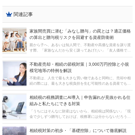
関連記事
家族間売買に潜む「みなし贈与」の罠とは？適正価格
の算出と贈与税リスクを回避する資産防衛術
親から子へ、あるいは知人間で、不動産や高価な資産を譲り渡
す際、「家族なんだから安く譲ってあげたい」「友人価格で安
く売ってあげよう」と考えるのは、人情として極めて自然なこ
とです。 しかし、税務の世界においては、この「良かれと思っ
不動産売却・相続の節税対策｜3,000万円控除と小規
て安くする」行為が、思わ
模宅地等の特例を解説
不動産は、人生で最も大きな買い物であると同時に、売却や相
続の際には、最も大きな税負担を生む可能性のある資産でもあ
ります。 「家を売却したら、思っていた以上に税金がかかって
手取りが減ってしまった」 「実家を相続したら、相続税が払え
相続税の税務調査にAI導入｜申告漏れが見抜かれる仕
なくて困った」
組みと私たちにできる対策
「うちにはそんなに財産はないから、相続税は関係ない」「現
金で少しずつ贈与しておけば、税務署には分からないだろう」
もし、あなたがそのようにお考えであれば、その認識はもはや
通用しない時代になったことを知っておく必要があります。相
相続税対策の初歩・「基礎控除」について徹底解説
続税の税務調査にAI（人工知能）