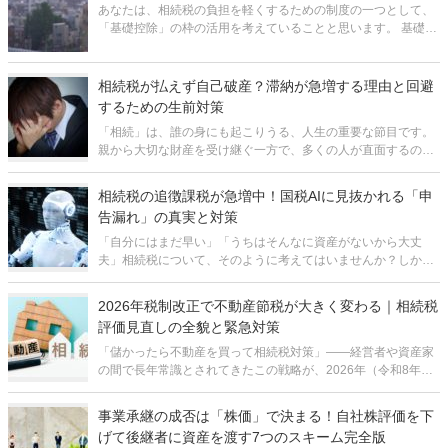
あなたは、相続税の負担を軽くするための制度の一つとして、
「基礎控除」の枠の活用を考えていることと思います。 基礎控
除の枠は、基本的には法律で固まっているもので、あなたの意
思で増減できないものです。なので、その範囲をはっきりさせ
ておくことは、相続税対策
相続税が払えず自己破産？滞納が急増する理由と回避
するための生前対策
「相続」は、誰の身にも起こりうる、人生の重要な節目です。
親から大切な財産を受け継ぐ一方で、多くの人が直面するのが
「相続税」の問題です。 近年、この相続税を納付できずに「滞
納」してしまうケースが年々増加しており、その額は年間400
相続税の追徴課税が急増中！国税AIに見抜かれる「申
億円を超え、過去最高を更新
告漏れ」の真実と対策
「自分にはまだ早い」「うちはそんなに資産がないから大丈
夫」相続税について、そのように考えてはいませんか？しか
し、国税庁の発表によると、相続税の税務調査が行われた案件
のうち、なんと85%以上で申告漏れなどの不備が指摘され、追
2026年税制改正で不動産節税が大きく変わる｜相続税
徴課税が発生しています。 こ
評価見直しの全貌と緊急対策
「儲かったら不動産を買って相続税対策」――経営者や資産家
の間で長年常識とされてきたこの戦略が、2026年（令和8年）
の税制改正によって根本から揺らごうとしています。特に富裕
層に人気の「不動産小口化商品」や「相続直前に取得した賃貸
事業承継の成否は「株価」で決まる！自社株評価を下
物件」は、国税庁による評価ル
げて後継者に資産を渡す7つのスキーム完全版