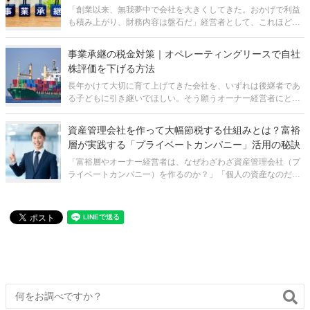
「創業以来、無我夢中で会社を大きくしてきた。おかげで利益
も積み上がり、財務内容は盤石だ」経営者として、これほど誇
らしいことはありません。しかし、こと「事業承継」という局
面においては、その優良な財務内容が、逆に会社を存続の危機
事業承継の税金対策｜オペレーティングリースで自社
に追い込む「凶器」となり得ること
株評価を下げる方法
長年かけて大切に育て上げてきた会社を、いずれは後継者であ
る子どもに引き継いでほしい。そう願うオーナー経営者にとっ
て、避けては通れない大きな壁が、事業承継に伴う「税金」の
問題です。 特に、業績が好調で、内部留保が厚い優良企業であ
資産管理会社を作って大幅節税する仕組みとは？富裕
るほど、会社の価値、すな
層が実践する「プライベートカンパニー」活用の秘訣
「富裕層やオーナー経営者は、なぜわざわざ資産管理会社（プ
ライベートカンパニー）を作るのか？」「個人の資産なのだか
ら、個人で管理すれば十分ではないか？」 多くの人が疑問に思
うこの点ですが、実はそこには税制上の明確な理由がありま
す。個人と法人では、適用さ
通話料無料で今すぐ
予約フォームから