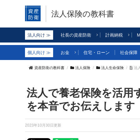
法人保険の教科書
社長の資産防衛
計画納税
M
お金
住宅・ローン
社会保障
資産防衛の教科書
法人保険
法人生命保険
法
法人で養老保険を活用
を本音でお伝えします
2023年10月30日更新