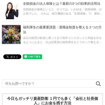
の身に万が一のことがあった場合の会社の事業保障の目的や、
全額損金の法人保険とは？最新の3つの効果的活用法
被保険者の遺族の生活保障や被保険者
全額損金の保険というと、かつては、いわゆる「節税保険」が
人気でした。 それは、積立機能のある「定期保険」で、適切な
タイミングで途中解約すると保険料総額の80～90%が戻ってく
るというものでした。 しかし、2019年10月に国税庁の通達が
変更され
福利厚生の最重要課題・退職金制度を整える３つの方
法
会社の経営が軌道に乗ってきて毎年コンスタントに利益を出せ
るようになると、次は従業員の福利厚生をどうやって整えるか
ということが課題になってきます。中でも、特に退職金の制度
は、従業員の老後の生活資金をある程度会社が保障し、老後の
心配をすることなく安心して働いて
今日もガッチリ資産防衛 １円でも多く「会社と社長個
人」にお金を残す方法