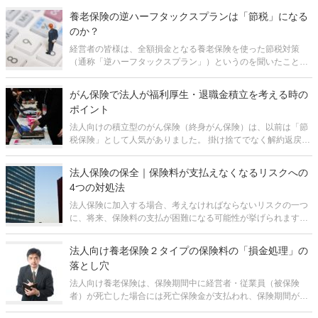
ってしまうことです。 「お金は受け取りたいが、保障がなくな
養老保険の逆ハーフタックスプランは「節税」になる
るのは困る」とい
のか？
経営者の皆様は、全額損金となる養老保険を使った節税対策
（通称「逆ハーフタックスプラン」）というのを聞いたことが
あると思います。 これは「逆養老」とも呼ばれるもので、保険
料の全額を損金とできる上、解約返戻金または満期保険金を退
がん保険で法人が福利厚生・退職金積立を考える時の
職金に活用できると言われる
ポイント
法人向けの積立型のがん保険（終身がん保険）は、以前は「節
税保険」として人気がありました。 掛け捨てでなく解約返戻金
があり、保険料の「1/2損金」扱いが認められていたため、経営
者や従業員の退職金の資金の積立の方法として活用されていま
法人保険の保全｜保険料が支払えなくなるリスクへの
した。 しかし
4つの対処法
法人保険に加入する場合、考えなければならないリスクの一つ
に、将来、保険料の支払が困難になる可能性が挙げられます。
もちろん、無理なく払い続けられる額で組むのが前提です。し
かし、会社の経営は必ずしも予測通りに行くとは限りません。
法人向け養老保険２タイプの保険料の「損金処理」の
たとえば、コロナ
落とし穴
法人向け養老保険は、保険期間中に経営者・従業員（被保険
者）が死亡した場合には死亡保険金が支払われ、保険期間が満
了した際には満期保険金が支払われます。そのため、被保険者