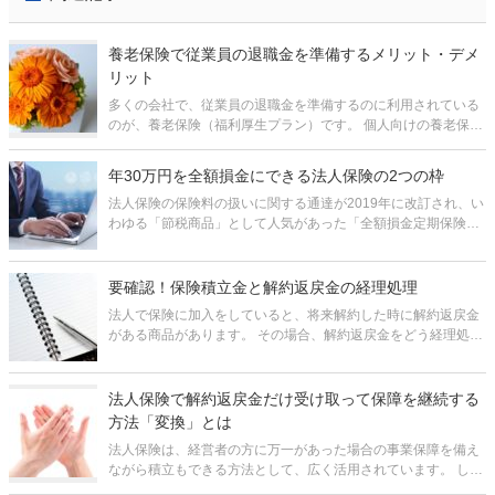
養老保険で従業員の退職金を準備するメリット・デメ
リット
多くの会社で、従業員の退職金を準備するのに利用されている
のが、養老保険（福利厚生プラン）です。 個人向けの養老保険
があまりメジャーでないのに比べ、法人向けの養老保険はわり
とよく活用されています。それは、保険料の1/2を損金に算入で
年30万円を全額損金にできる法人保険の2つの枠
きるという形で税制上
法人保険の保険料の扱いに関する通達が2019年に改訂され、い
わゆる「節税商品」として人気があった「全額損金定期保険」
は姿を消しました。 高額な保険料が全額損金になり、解約返戻
金が最高で80～90%にもなる保険はもう存在しません。 しか
し、現在も
要確認！保険積立金と解約返戻金の経理処理
法人で保険に加入をしていると、将来解約した時に解約返戻金
がある商品があります。 その場合、解約返戻金をどう経理処理
をしていいのかわからないのではないでしょうか。 保険積立金
がある場合、将来「解約返戻金」、「満期保険金」、「死亡保
険金」という形で
法人保険で解約返戻金だけ受け取って保障を継続する
方法「変換」とは
法人保険は、経営者の方に万一があった場合の事業保障を備え
ながら積立もできる方法として、広く活用されています。 しか
し、ネックなのは、解約してお金を受け取ると、保障がなくな