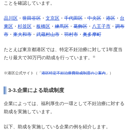
ことを確認しています。
品川区
・
世田谷区
・
文京区
・
千代田区
・
中央区
・
港区
・
台
東区
・
杉並区
・
板橋区
・
練馬区
・
葛飾区
・
八王子市
・
調布
市
・
東大和市
・
武蔵村山市
・
羽村市
・
奥多摩町
たとえば東京都港区では、特定不妊治療に対して1年度当
たり最大で30万円の助成を行っています。
※
※港区公式サイト（「
港区特定不妊治療費助成制度のご案内
」）
3-3.企業による助成制度
企業によっては、福利厚生の一環として不妊治療に対する
助成を実施しています。
以下、助成を実施している企業の例を紹介します。