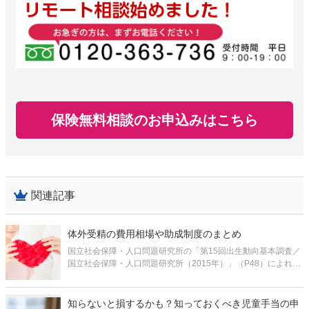
保険無料相談のお申込みはこちら
関連記事
体外受精の費用相場や助成制度のまとめ
国立社会保障・人口問題研究所の「第15回出生動向基本調査／
国立社会保障・人口問題研究所（2015年）」（P48）によれ
通話料無料で今すぐ
予約フォームから
ば、不妊の検査や治療を受けたことがあるカップルは15.6%
（約5.5組に1組）にも及ぶとのことです。 不妊が増えている主
な原因として
知らないと損するかも？知っておくべき児童手当の申