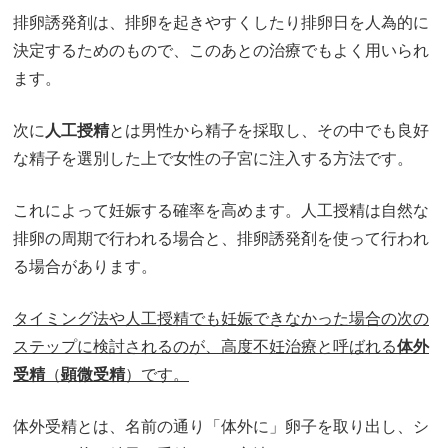
排卵誘発剤は、排卵を起きやすくしたり排卵日を人為的に
決定するためのもので、このあとの治療でもよく用いられ
ます。
次に
人工授精
とは男性から精子を採取し、その中でも良好
な精子を選別した上で女性の子宮に注入する方法です。
これによって妊娠する確率を高めます。人工授精は自然な
排卵の周期で行われる場合と、排卵誘発剤を使って行われ
る場合があります。
タイミング法や人工授精でも妊娠できなかった場合の次の
ステップに検討されるのが、高度不妊治療と呼ばれる
体外
受精
（
顕微受精
）です。
体外受精とは、名前の通り「体外に」卵子を取り出し、シ