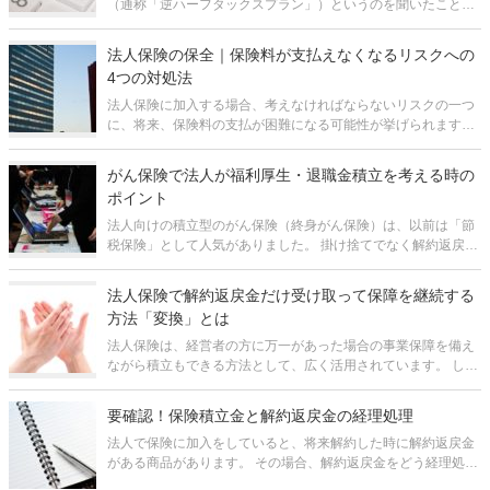
（通称「逆ハーフタックスプラン」）というのを聞いたことが
あると思います。 これは「逆養老」とも呼ばれるもので、保険
料の全額を損金とできる上、解約返戻金または満期保険金を退
法人保険の保全｜保険料が支払えなくなるリスクへの
職金に活用できると言われる
4つの対処法
法人保険に加入する場合、考えなければならないリスクの一つ
に、将来、保険料の支払が困難になる可能性が挙げられます。
もちろん、無理なく払い続けられる額で組むのが前提です。し
かし、会社の経営は必ずしも予測通りに行くとは限りません。
がん保険で法人が福利厚生・退職金積立を考える時の
たとえば、コロナ
ポイント
法人向けの積立型のがん保険（終身がん保険）は、以前は「節
税保険」として人気がありました。 掛け捨てでなく解約返戻金
があり、保険料の「1/2損金」扱いが認められていたため、経営
者や従業員の退職金の資金の積立の方法として活用されていま
法人保険で解約返戻金だけ受け取って保障を継続する
した。 しかし
方法「変換」とは
法人保険は、経営者の方に万一があった場合の事業保障を備え
ながら積立もできる方法として、広く活用されています。 しか
し、ネックなのは、解約してお金を受け取ると、保障がなくな
ってしまうことです。 「お金は受け取りたいが、保障がなくな
要確認！保険積立金と解約返戻金の経理処理
るのは困る」とい
法人で保険に加入をしていると、将来解約した時に解約返戻金
がある商品があります。 その場合、解約返戻金をどう経理処理
をしていいのかわからないのではないでしょうか。 保険積立金