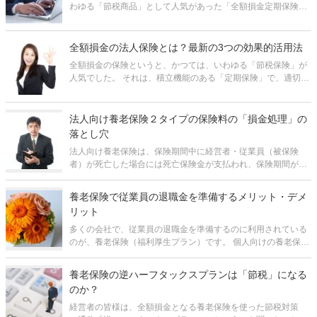
わゆる「節税商品」として人気があった「全額損金定期保険」
は姿を消しました。 高額な保険料が全額損金になり、解約返戻
金が最高で80～90%にもなる保険はもう存在しません。 しか
し、現在も
全額損金の法人保険とは？最新の3つの効果的活用法
全額損金の保険というと、かつては、いわゆる「節税保険」が
人気でした。 それは、積立機能のある「定期保険」で、適切な
タイミングで途中解約すると保険料総額の80～90%が戻ってく
るというものでした。 しかし、2019年10月に国税庁の通達が
変更され
法人向け養老保険２タイプの保険料の「損金処理」の
落とし穴
法人向け養老保険は、保険期間中に経営者・従業員（被保険
者）が死亡した場合には死亡保険金が支払われ、保険期間が満
了した際には満期保険金が支払われます。そのため、被保険者
の身に万が一のことがあった場合の会社の事業保障の目的や、
養老保険で従業員の退職金を準備するメリット・デメ
被保険者の遺族の生活保障や被保険者
リット
多くの会社で、従業員の退職金を準備するのに利用されている
のが、養老保険（福利厚生プラン）です。 個人向けの養老保険
があまりメジャーでないのに比べ、法人向けの養老保険はわり
とよく活用されています。それは、保険料の1/2を損金に算入で
養老保険の逆ハーフタックスプランは「節税」になる
きるという形で税制上
のか？
経営者の皆様は、全額損金となる養老保険を使った節税対策