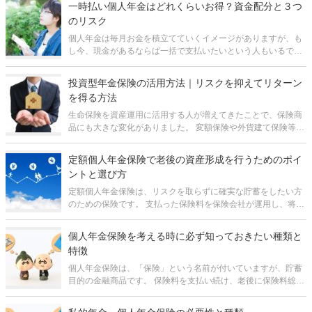
一時払い個人年金はどれくらいお得？資金配分と３つ
方も多いことでし
のリスク
個人年金は毎月お金を積立てていくイメージがありますが、も
し今、現金があるならば一括で支払いたいという人もいるでし
ょう。そうすると一括で払ったらお得なのか疑問ですよね。 結
論からお伝えすると一括で支払うとお得になります。個人年金
投資型年金保険の活用方法｜リスクを抑えてリターン
に限らず、生命保険全般で
を得る方法
生命保険を資産運用に活用する人が増えてきたことで、保険商
品にも大きな変化がありました。 変額保険や外貨建て保険等、
多少のリスクがあっても運用次第では大きなリターンが得られ
る「投資型」の保険が増えてきたのです。 しかし、そんな投資
定額個人年金保険で老後の資産形成を行うためのポイ
型の保険に興味が
ントと選び方
定額個人年金保険は、リスクを取らずに確実な貯蓄をしたい方
のための保険です。 支払った保険料を保険会社が運用し、将来
は支払った保険料よりも受け取る年金額が増えて戻ってきま
す。 現在の日本社会では、少子化と超高齢化が凄まじいスピー
個人年金保険を考える時に必ず知っておきたい種類と
ドで進んでいます。
特徴
個人年金保険は、「保険」という名前が付いていますが、貯蓄
目的の金融商品です。 保険料を支払い続け、老後に保険料総額
より多くのお金を年金として受け取れます。また、保険料が所
得控除の対象となっているので、老後の生活資金を積み立てる