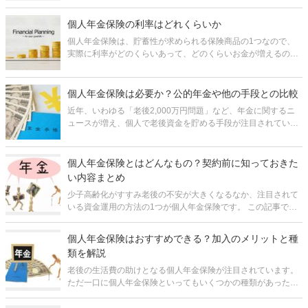
う人も増えてきており、将来への積立ができる金融商品への関
心が強くなってきている方も多いのではないでしょうか。 自力
個人年金保険の利率はどれくらいか
での資産形成に用
個人年金保険は、貯蓄性が求められる保険商品の1つなので、
実際に利率がどのくらいあって、どのくらいお金が増えるのか
気になる方が多いのではないでしょうか。 ここでは以下個人年
金の3つの種類ごとに、それぞれ利率がどれくらいあるか、チ
ェックしておきたいポイン
個人年金保険は必要か？公的年金や他の手段との比較
近年、いわゆる「老後2,000万円問題」など、年金に関するニ
ュースが増え、個人で老後資金を貯める手段が注目されていま
す。 その中でも比較的昔からあり、知名度が高いのが個人年金
保険です。 しかし、最近ではiDecoをはじめとして、他にも
様々な制度
個人年金保険とはどんなもの？契約前に知っておきた
い内容まとめ
少子高齢化がすすみ老後の不安が大きくなるなか、注目されて
いる資金運用の方法の1つが個人年金保険です。 この記事で
は、個人年金保険がどういった保険商品かという概要から、よ
く比較されるiDeCoとの違いなど、契約前に知っておきたいこ
個人年金保険はおすすめできる？加入のメリットと種
とをまとめて解説してい
類を解説
老後の生活費の助けとなる個人年金保険が注目されています。
ただ一口に個人年金保険といってもいくつかの種類があったり
類似の商品があったりします。 そのため、そもそも個人年金保
険はおすすめの商品なのか、どれがおすすめなのか分からない