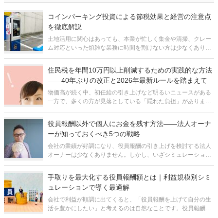
コインパーキング投資による節税効果と経営の注意点
を徹底解説
土地活用に関心はあっても、本業が忙しく集金や清掃、クレー
ム対応といった煩雑な業務に時間を割けない方は少なくありま
せん。「できるだけ手間をかけずに、安定した収益を得たい」
という方にとって、有力な選択肢のひとつが駐車場経営、とり
住民税を年間10万円以上削減するための実践的な方法
わけ「一括借り上げ方式」によるコ
――40年ぶりの改正と2026年最新ルールを踏まえて
物価高が続く中、初任給の引き上げなど明るいニュースがある
一方で、多くの方が見落としている「隠れた負担」がありま
す。それが住民税です。特に社会人2年目で手取りが突然減る
「2年目の悲劇」は、住民税の仕組みを知らなければ避けよう
役員報酬以外で個人にお金を残す方法――法人オーナ
がありません。住民税は前年の所得に
ーが知っておくべき5つの戦略
会社の業績が好調になり、役員報酬の引き上げを検討する法人
オーナーは少なくありません。しかし、いざシミュレーション
してみると、税金と社会保険料の負担が重く、手取りが思った
ほど増えないという現実に直面することがあります。 現在の日
手取りを最大化する役員報酬額とは｜利益規模別シミ
本では、個人の所得に対す
ュレーションで導く最適解
会社で利益が順調に出てくると、「役員報酬を上げて自分の生
活を豊かにしたい」と考えるのは自然なことです。役員報酬は
会社の経費になるため、報酬を増やせば法人税が減るのも事実