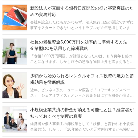
です。しかし、この発想だけで報酬額を決めてしまうと、知ら
新設法人が直面する銀行口座開設の壁と審査突破のた
ないうちに数百万円単位で損をして
めの実務対応
会社を設立したにもかかわらず、法人銀行口座が開設できずに
事業をスタートできないというトラブルが近年急増していま
す。かつては法人登記さえ完了すれば比較的スムーズに開設で
きた法人口座ですが、現在は審査基準が格段に厳しくなってお
社長の老後資金5,000万円を効率的に準備する方法──
り、何の準備もせずに申し込むと断ら
企業型DCを活用した節税戦略
「老後2,000万円問題」が話題となったのは、もう何年も前の
ことになります。しかし昨今の急激な物価上昇を踏まえると、
本当に2,000万円で足りるのか、不安を感じる方も多いのでは
ないでしょうか。実際、最近では老後に必要な資金として
少額から始められるレンタルオフィス投資の魅力と節
「5,000万円」という数字
税効果を徹底解説
近年、ビジネス系のニュースや広告で「コワーキングスペー
ス」「シェアオフィス」といった言葉を目にする機会が増えま
した。コロナ禍以降の働き方の変化を受け、こうした空間レン
タル型のビジネスは急速に市場を拡大しており、投資対象とし
小規模企業共済の掛金が消える可能性とは？経営者が
ても大きな注目を集めています。とは
知っておくべき制度の真実
経営者や個人事業主の節税策として「鉄板」と言われる小規模
企業共済。しかし、「20年経たないと元本割れするから怖い」
「結局、出口で税金を取られるなら意味がないのでは」といっ