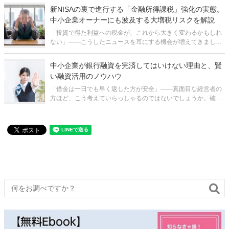
た理由で加入を見送っている方が少なくありません。さらに、
新NISAの裏で進行する「金融所得課税」強化の実態。
加入しているにもかかわらず、制
中小企業オーナーにも波及する大増税リスクを解説
「投資で得た利益への税金が、これから大きく変わるかもしれ
ない」——こうしたニュースを耳にする機会が増えてきまし
た。新NISAが始まり、資産運用への関心が高まる一方で、その
裏側では「金融所得課税」の強化が静かに進行しています。多
中小企業が銀行融資を完済してはいけない理由と、賢
くの方は「自分は超富裕層ではな
い融資活用のノウハウ
「借金は一日でも早く返した方が安全」——真面目な経営者の
方ほど、こう考えていらっしゃるのではないでしょうか。確か
に感覚としては理解できます。負債がゼロになれば気持ちもす
っきりしますし、財務的にも健全な状態に見えます。しかし、
財務戦略の視点から見ると、この考