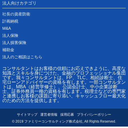
法人向けカテゴリ
社長の資産防衛
計画納税
M&A
法人保険
法人損害保険
補助金
法人のご相談はこちら
コンサルタントはお客様の信頼にお応えできように、高度な
知識とスキルを身につけた、金融のプロフェッショナル集団
です。我々コンサルタントは、FP、TLC、相続診断士、住
宅ローンアドバイザーの資格を有します。一部コンサルタン
トは、MBA（経営学修士）、公認会計士、中小企業診断
士、証券外務員一種の資格を有します。税理士などの専門家
と連携しお客様の課題に寄り添い、キャッシュフロー最大化
のための方法を提供します。
サイトマップ
運営者情報
採用応募
プライバシーポリシー
© 2019 ファミリーコンサルティング株式会社, All Rights Reserved.