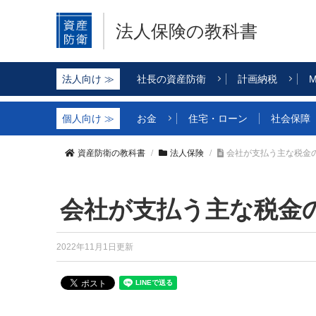
法人保険の教科書
社長の資産防衛
計画納税
M
お金
住宅・ローン
社会保障
資産防衛の教科書
法人保険
会社が支払う主な税金
会社が支払う主な税金
2022年11月1日更新