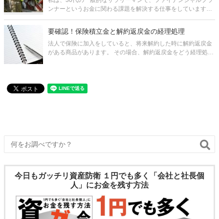
私は、30代の一般的なサラリーマンで、ファイナンシャルプラ
ンナーというお金に関わる課題を解決する仕事をしています。
給料は一般的なサラリーマン程度いただいています。 しかし、
一つだけ違うところがあるとすれば、2015年度・2016年度の
要確認！保険積立金と解約返戻金の経理処理
所得税と住民税が
法人で保険に加入をしていると、将来解約した時に解約返戻金
がある商品があります。 その場合、解約返戻金をどう経理処理
をしていいのかわからないのではないでしょうか。 保険積立金
がある場合、将来「解約返戻金」、「満期保険金」、「死亡保
険金」という形で
今日もガッチリ資産防衛 １円でも多く「会社と社長個
人」にお金を残す方法