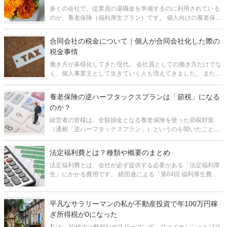
多くの会社で、従業員の退職金を準備するのに利用されている
のが、養老保険（福利厚生プラン）です。 個人向けの養老保険
があまりメジャーでないのに比べ、法人向けの養老保険はわり
とよく活用されています。それは、保険料の1/2を損金に算入で
合同会社の税金について｜個人が合同会社化した際の
きるという形で税制上
税金事情
働き方が多様化してきた現代。 会社員としての働き方だけでな
く、個人事業主として生きていく人も増えてきました。 また、
学生時代から起業を志し、準備をしているという人も少なから
ずいらっしゃるでしょう。 特に個人事業主の方が、収入的に安
養老保険の逆ハーフタックスプランは「節税」になる
定してき
のか？
経営者の皆様は、全額損金となる養老保険を使った節税対策
（通称「逆ハーフタックスプラン」）というのを聞いたことが
あると思います。 これは「逆養老」とも呼ばれるもので、保険
料の全額を損金とできる上、解約返戻金または満期保険金を退
法定福利費とは？種類や概要のまとめ
職金に活用できると言われる
法定福利費とは、会社が必ず提供する必要がある「法定福利厚
生」にかかる費用です。 経団連による「第64回 福利厚生費調
査結果報告（2020年度）」によれば、従業員1人あたりにかか
る法定福利費の平均は月額84,884円とのことで、決して少ない
負担とは言え
平凡なサラリーマンの私が不動産投資で年100万円稼
ぎ所得税が0になった