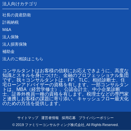
法人向けカテゴリ
社長の資産防衛
計画納税
M&A
法人保険
法人損害保険
補助金
法人のご相談はこちら
コンサルタントはお客様の信頼にお応えできように、高度な
知識とスキルを身につけた、金融のプロフェッショナル集団
です。我々コンサルタントは、FP、TLC、相続診断士、住
宅ローンアドバイザーの資格を有します。一部コンサルタン
トは、MBA（経営学修士）、公認会計士、中小企業診断
士、証券外務員一種の資格を有します。税理士などの専門家
と連携しお客様の課題に寄り添い、キャッシュフロー最大化
のための方法を提供します。
サイトマップ
運営者情報
採用応募
プライバシーポリシー
© 2019 ファミリーコンサルティング株式会社, All Rights Reserved.