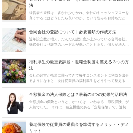
法
経営者の皆様は、多かれ少なかれ、会社のキャッシュフローを
良くするにはどうしたら良いのか、という悩みをお持ちだと思
います。 しかし、「キャッシュフロー」という概念自体が漠然
としているし、会計や税務といった難しい話がからんできそう
合同会社の登記について｜必要書類の作成方法
なので、どこから手を付け
近年設立数が増え、だんだん認知度が上がっている合同会社。
株式会社より設立のハードルが低いこともあり、個人が法人成
りを考える際、候補に上がることが多くなってきています。 し
かし、いざ登記しようというときにどのような書類が必要なの
か、把握している
福利厚生の最重要課題・退職金制度を整える３つの方
法
会社の経営が軌道に乗ってきて毎年コンスタントに利益を出せ
るようになると、次は従業員の福利厚生をどうやって整えるか
ということが課題になってきます。中でも、特に退職金の制度
は、従業員の老後の生活資金をある程度会社が保障し、老後の
全額損金の法人保険とは？最新の3つの効果的活用法
心配をすることなく安心して働いて
全額損金の保険というと、かつては、いわゆる「節税保険」が
人気でした。 それは、積立機能のある「定期保険」で、適切な
タイミングで途中解約すると保険料総額の80～90%が戻ってく
るというものでした。 しかし、2019年10月に国税庁の通達が
変更され
養老保険で従業員の退職金を準備するメリット・デメ
リット