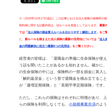
※（2020年10月17日追記）この記事における法人保険の保険料の
契約例に関する記載内容は、旧ルールを前提としております。
最新
ては「
法人保険の損金算入ルールを分かりやすく解説します
」をご
た、
新ルールを踏まえた法人保険の最新の活用法については「
法人
金の問題解決に役立つ最新6つの活用法
」をご覧ください。
経営者の皆様は、「退職金の準備に生命保険が使え
う話を聞いたことがあるかも知れません。確かに、
の生命保険の中には、保険料の一部を損金に算入し
「解約返戻金」という形で退職金を積み立てること
が「逓増定期保険」と「長期平準定期保険」です。
ただし、これらの保険はそれぞれに特徴があり、上
らの保険を利用しなくても、
小規模事業共済
のよう