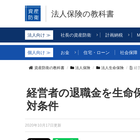
法人保険の教科書
社長の資産防衛
計画納税
M
お金
住宅・ローン
社会保障
資産防衛の教科書
法人保険
法人生命保険
経
経営者の退職金を生命
対条件
2020年10月17日更新