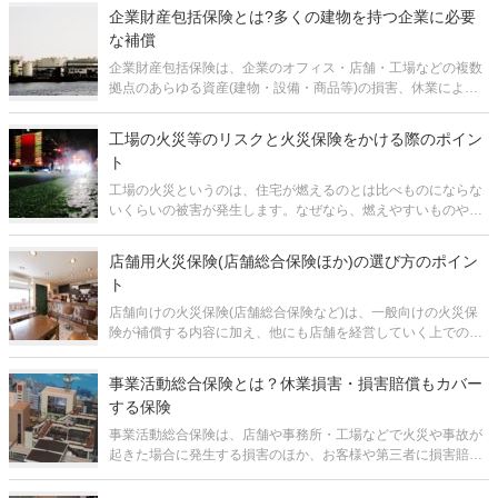
下が挙げられます。 西日本豪雨(2018年7月) 広島市の土砂災
企業財産包括保険とは?多くの建物を持つ企業に必要
な補償
企業財産包括保険は、企業のオフィス・店舗・工場などの複数
拠点のあらゆる資産(建物・設備・商品等)の損害、休業による
利益損失等をまとめてカバーしてくれる保険です。 多くの建
物・施設をお持ちであれば、業種関係なく、リスクヘッジとし
工場の火災等のリスクと火災保険をかける際のポイン
て大いに役立つ保険といえ
ト
工場の火災というのは、住宅が燃えるのとは比べものにならな
いくらいの被害が発生します。なぜなら、燃えやすいものや爆
発の危険性があるもの、風向きによっては延焼の恐れもあるか
らです。 記憶に新しいところでは、2017年2月に発生した、オ
店舗用火災保険(店舗総合保険ほか)の選び方のポイン
フィス用品を扱う大手
ト
店舗向けの火災保険(店舗総合保険など)は、一般向けの火災保
険が補償する内容に加え、他にも店舗を経営していく上での
様々なリスクをカバーしてもらえる保険です。 この記事では、
店舗向けの火災保険について、一般の火災保険との違いを念頭
事業活動総合保険とは？休業損害・損害賠償もカバー
に置いて、どういう意味で
する保険
事業活動総合保険は、店舗や事務所・工場などで火災や事故が
起きた場合に発生する損害のほか、お客様や第三者に損害賠償
責任を負った場合など、事業活動で起こりうるリスクを幅広く
カバーしてくれる保険です。 火災保険の一種ですが、一般の火