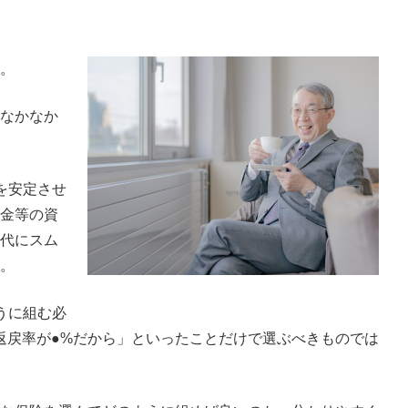
。
なかなか
を安定させ
金等の資
代にスム
。
うに組む必
返戻率が●%だから」といったことだけで選ぶべきものでは