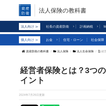
法人保険の教科書
社長の資産防衛
計画納税
M
お金
住宅・ローン
社会保障
資産防衛の教科書
法人保険
法人生命保険
経
経営者保険とは？3つ
イント
2024年7月26日更新