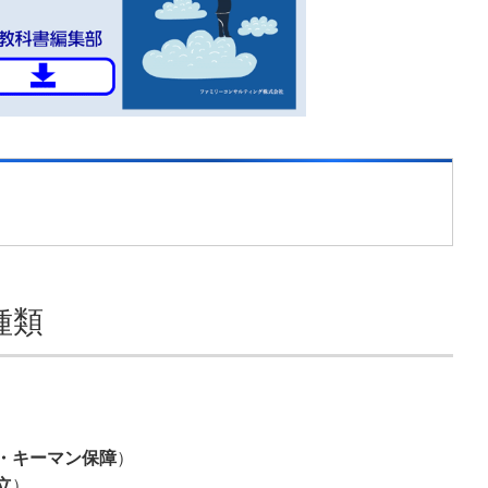
種類
・キーマン保障
）
立
）