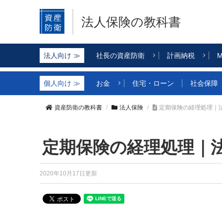
法人保険の教科書
社長の資産防衛
計画納税
M
お金
住宅・ローン
社会保障
資産防衛の教科書
法人保険
定期保険の経理処理｜
定期保険の経理処理｜
2020年10月17日更新