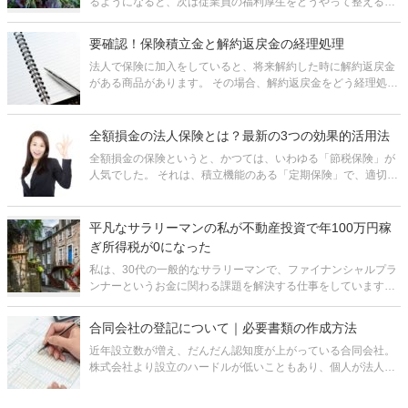
るようになると、次は従業員の福利厚生をどうやって整えるか
ということが課題になってきます。中でも、特に退職金の制度
は、従業員の老後の生活資金をある程度会社が保障し、老後の
要確認！保険積立金と解約返戻金の経理処理
心配をすることなく安心して働いて
法人で保険に加入をしていると、将来解約した時に解約返戻金
がある商品があります。 その場合、解約返戻金をどう経理処理
をしていいのかわからないのではないでしょうか。 保険積立金
がある場合、将来「解約返戻金」、「満期保険金」、「死亡保
険金」という形で
全額損金の法人保険とは？最新の3つの効果的活用法
全額損金の保険というと、かつては、いわゆる「節税保険」が
人気でした。 それは、積立機能のある「定期保険」で、適切な
タイミングで途中解約すると保険料総額の80～90%が戻ってく
るというものでした。 しかし、2019年10月に国税庁の通達が
変更され
平凡なサラリーマンの私が不動産投資で年100万円稼
ぎ所得税が0になった
私は、30代の一般的なサラリーマンで、ファイナンシャルプラ
ンナーというお金に関わる課題を解決する仕事をしています。
給料は一般的なサラリーマン程度いただいています。 しかし、
一つだけ違うところがあるとすれば、2015年度・2016年度の
合同会社の登記について｜必要書類の作成方法
所得税と住民税が
近年設立数が増え、だんだん認知度が上がっている合同会社。
株式会社より設立のハードルが低いこともあり、個人が法人成
りを考える際、候補に上がることが多くなってきています。 し
かし、いざ登記しようというときにどのような書類が必要なの