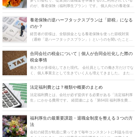
多くの会社で、従業員の退職金を準備するのに利用されている
のが、養老保険（福利厚生プラン）です。 個人向けの養老保険
があまりメジャーでないのに比べ、法人向けの養老保険はわり
とよく活用されています。それは、保険料の1/2を損金に算入で
養老保険の逆ハーフタックスプランは「節税」になる
きるという形で税制上
のか？
経営者の皆様は、全額損金となる養老保険を使った節税対策
（通称「逆ハーフタックスプラン」）というのを聞いたことが
あると思います。 これは「逆養老」とも呼ばれるもので、保険
料の全額を損金とできる上、解約返戻金または満期保険金を退
合同会社の税金について｜個人が合同会社化した際の
職金に活用できると言われる
税金事情
働き方が多様化してきた現代。 会社員としての働き方だけでな
く、個人事業主として生きていく人も増えてきました。 また、
学生時代から起業を志し、準備をしているという人も少なから
ずいらっしゃるでしょう。 特に個人事業主の方が、収入的に安
法定福利費とは？種類や概要のまとめ
定してき
法定福利費とは、会社が必ず提供する必要がある「法定福利厚
生」にかかる費用です。 経団連による「第64回 福利厚生費調
査結果報告（2020年度）」によれば、従業員1人あたりにかか
る法定福利費の平均は月額84,884円とのことで、決して少ない
負担とは言え
福利厚生の最重要課題・退職金制度を整える３つの方
法
会社の経営が軌道に乗ってきて毎年コンスタントに利益を出せ